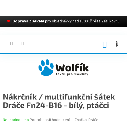
❤
Doprava ZDARMA
pro objednávky nad 1500Kč přes Zásilkovnu
Přejít
na
obsah
NÁKUP
KOŠÍK
Nákrčník / multifunkční šátek
Dráče Fn24-B16 - bílý, ptáčci
Průměrné
Neohodnoceno
Podrobnosti hodnocení
Značka:
Dráče
hodnocení