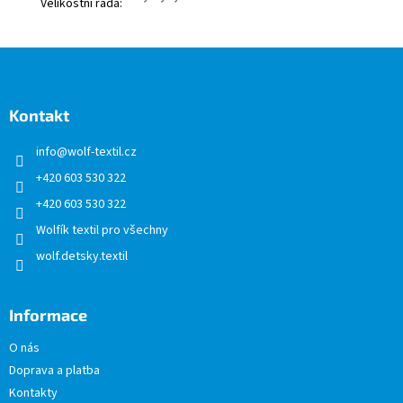
Velikostní řada
:
Z
á
p
a
Kontakt
t
info
@
wolf-textil.cz
í
+420 603 530 322
+420 603 530 322
Wolfík textil pro všechny
wolf.detsky.textil
Informace
O nás
Doprava a platba
Kontakty