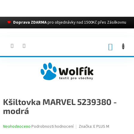
❤
Doprava ZDARMA
pro objednávky nad 1500Kč přes Zásilkovnu
Přejít
na
obsah
NÁKUP
KOŠÍK
Kšiltovka MARVEL 5239380 -
modrá
Průměrné
Neohodnoceno
Podrobnosti hodnocení
Značka:
E PLUS M
hodnocení