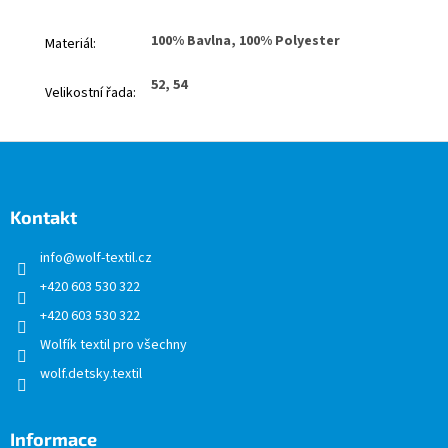
100% Bavlna, 100% Polyester
Materiál
:
52, 54
Velikostní řada
:
Z
á
p
a
Kontakt
t
info
@
wolf-textil.cz
í
+420 603 530 322
+420 603 530 322
Wolfík textil pro všechny
wolf.detsky.textil
Informace