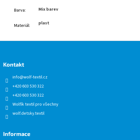
Mix barev
Barva
:
plast
Materiál
:
Z
á
p
a
Kontakt
t
info
@
wolf-textil.cz
í
+420 603 530 322
+420 603 530 322
Wolfík textil pro všechny
wolf.detsky.textil
Informace