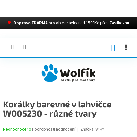
❤
Doprava ZDARMA
pro objednávky nad 1500Kč přes Zásilkovnu
Přejít
na
obsah
NÁKUP
KOŠÍK
Korálky barevné v lahvičce
W005230 - různé tvary
Průměrné
Neohodnoceno
Podrobnosti hodnocení
Značka:
WIKY
hodnocení