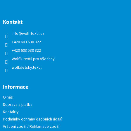
Z
á
p
a
Kontakt
t
info
@
wolf-textil.cz
í
+420 603 530 322
+420 603 530 322
Wolfík textil pro všechny
wolf.detsky.textil
Informace
O nás
Doprava a platba
Kontakty
Podmínky ochrany osobních údajů
Vrácení zboží / Reklamace zboží