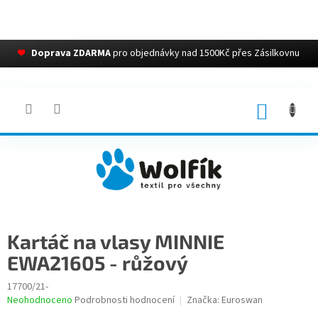
❤
Doprava ZDARMA
pro objednávky nad 1500Kč přes Zásilkovnu
Přejít
na
obsah
NÁKUP
KOŠÍK
Kartáč na vlasy MINNIE
EWA21605 - růžový
17700/21-
Průměrné
Neohodnoceno
Podrobnosti hodnocení
Značka:
Euroswan
hodnocení