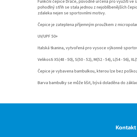
Funkční čepice Dráče, původně určená pro využití ve sp
pohodlný střih se stala jednou z nejoblíbenějších čep
zdaleka nejen se sportovními motivy.
Čepice je zateplena příjemným proužkem z micropolarov
UV/UPF 50+
Italská tkanina, vytvořená pro vysoce výkonné sporto
Velikosti XS(48 - 50), S(50 - 52), M(52 - 54), L
(54 - 56), XL(
Čepice je vybavena bambulkou, kterou lze bez poškoz
Barva bambulky se může lišit, bývá doladěna do základ
Z
á
p
a
Kontakt
t