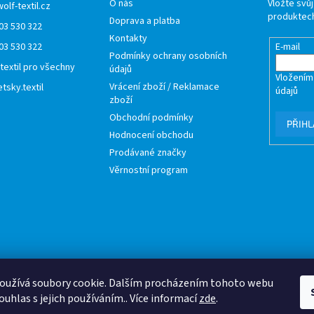
O nás
Vložte svů
wolf-textil.cz
produktech
Doprava a platba
03 530 322
Kontakty
03 530 322
E-mail
Podmínky ochrany osobních
 textil pro všechny
údajů
Vložením
Vrácení zboží / Reklamace
tsky.textil
údajů
zboží
Obchodní podmínky
PŘIHL
Hodnocení obchodu
Prodávané značky
Věrnostní program
oužívá soubory cookie. Dalším procházením tohoto webu
ouhlas s jejich používáním.. Více informací
zde
.