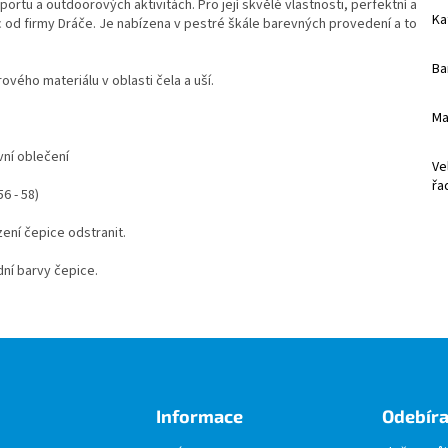
ortu a outdoorových aktivitách. Pro její skvělé vlastnosti, perfektní a
Ka
ic od firmy Dráče. Je nabízena v pestré škále barevných provedení a to
Ba
ého materiálu v oblasti čela a uší.
Ma
vní oblečení
Ve
řa
56 - 58)
ení čepice odstranit.
ní barvy čepice.
Informace
Odebíra