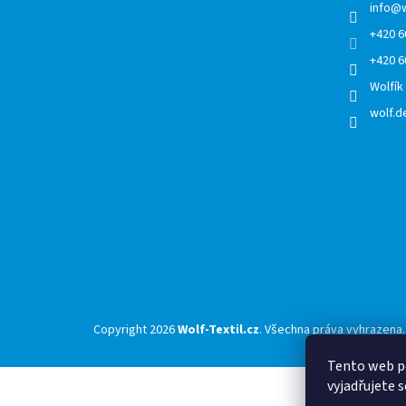
í
info
@
+420 6
+420 6
Wolfík
wolf.de
Copyright 2026
Wolf-Textil.cz
. Všechna práva vyhrazena.
Tento web p
vyjadřujete s