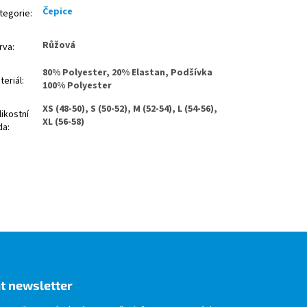
Čepice
tegorie
:
Růžová
rva
:
80% Polyester, 20% Elastan, Podšívka
teriál
:
100% Polyester
XS (48-50), S (50-52), M (52-54), L (54-56),
likostní
XL (56-58)
da
:
t newsletter