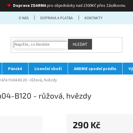
❤
Doprava ZDARMA
pro objednávky nad 1500Kč přes Zásilkovnu
O NÁS
DOPRAVA A PLATBA
KONTAKTY
HLEDAT
Pánské
Licenční zboží
ANDRIE spodní prádlo
Vý
Dráče Fn04-B120 - růžová, hvězdy
n04-B120 - růžová, hvězdy
290 Kč