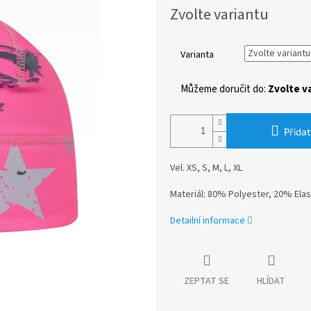
Měrná
Zvolte variantu
cena:
Varianta
Můžeme doručit do:
Zvolte v
Přidat
Vel. XS, S, M, L, XL
Materiál: 80% Polyester, 20% Ela
Detailní informace
ZEPTAT SE
HLÍDAT