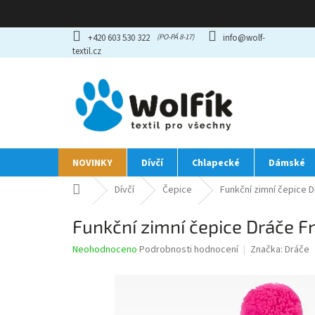
Přejít
+420 603 530 322
info@wolf-
na
textil.cz
obsah
NOVINKY
Dívčí
Chlapecké
Dámské
Domů
Dívčí
Čepice
Funkční zimní čepice 
Funkční zimní čepice Dráče F
Průměrné
Neohodnoceno
Podrobnosti hodnocení
Značka:
Dráče
hodnocení
produktu
je
0,0