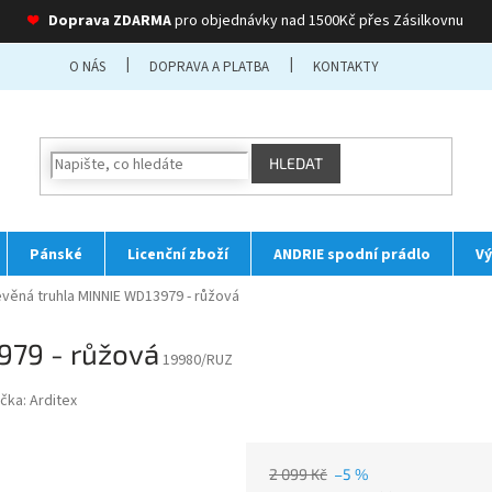
❤
Doprava ZDARMA
pro objednávky nad 1500Kč přes Zásilkovnu
O NÁS
DOPRAVA A PLATBA
KONTAKTY
HLEDAT
Pánské
Licenční zboží
ANDRIE spodní prádlo
Vý
věná truhla MINNIE WD13979 - růžová
979 - růžová
19980/RUZ
čka:
Arditex
2 099 Kč
–5 %