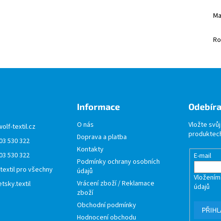
Ma
Ro
Informace
Odebíra
O nás
Vložte svů
wolf-textil.cz
produktech
Doprava a platba
03 530 322
Kontakty
03 530 322
E-mail
Podmínky ochrany osobních
 textil pro všechny
údajů
Vložením
Vrácení zboží / Reklamace
tsky.textil
údajů
zboží
Obchodní podmínky
PŘIHL
Hodnocení obchodu