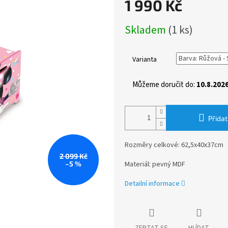
1 990 Kč
Měrná
Skladem
(1 ks)
cena:
Varianta
Můžeme doručit do:
10.8.202
Přidat
Rozměry celkové: 62,5x40x37cm
2 099 Kč
–5 %
Materiál: pevný MDF
Detailní informace