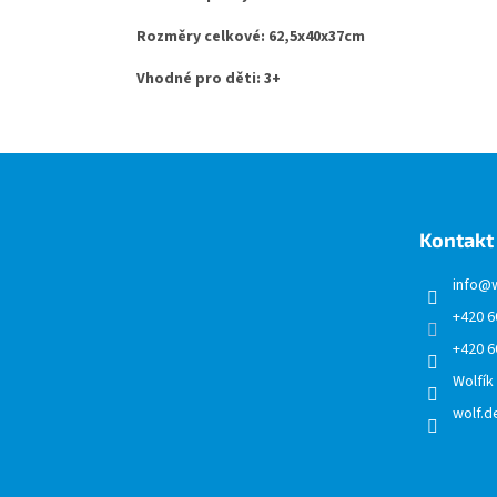
Rozměry celkové: 62,5x40x37cm
Vhodné pro děti: 3+
Z
á
p
a
Kontakt
t
í
info
@
+420 6
+420 6
Wolfík
wolf.de