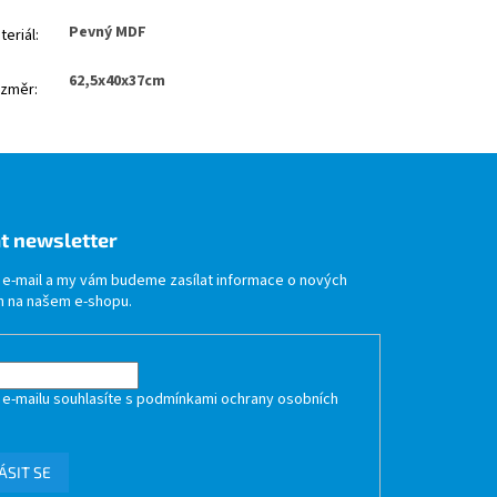
Pevný MDF
teriál
:
62,5x40x37cm
změr
:
t newsletter
j e-mail a my vám budeme zasílat informace o nových
 na našem e-shopu.
 e-mailu souhlasíte s
podmínkami ochrany osobních
ÁSIT SE