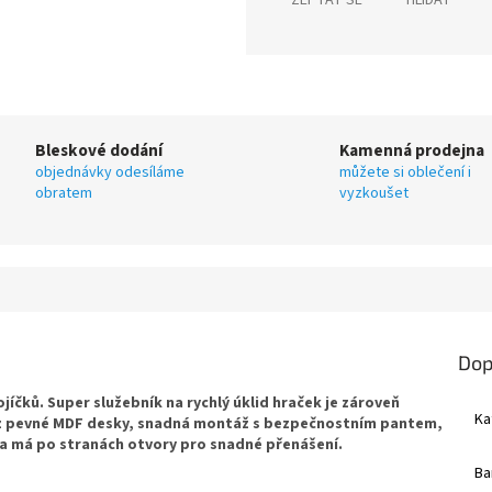
ZEPTAT SE
HLÍDAT
Bleskové dodání
Kamenná prodejna
objednávky odesíláme
můžete si oblečení i
obratem
vyzkoušet
Dop
íčků. Super služebník na rychlý úklid hraček je zároveň
Ka
 z pevné MDF desky, snadná montáž s bezpečnostním pantem,
la má po stranách otvory pro snadné přenášení.
Ba