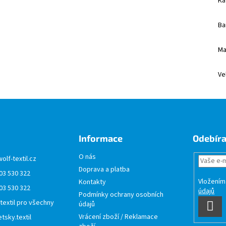
Ka
Ba
Ma
Ve
Informace
Odebíra
O nás
wolf-textil.cz
Doprava a platba
03 530 322
Vložením
Kontakty
03 530 322
údajů
Podmínky ochrany osobních
 textil pro všechny
údajů
PŘI
Vrácení zboží / Reklamace
tsky.textil
SE