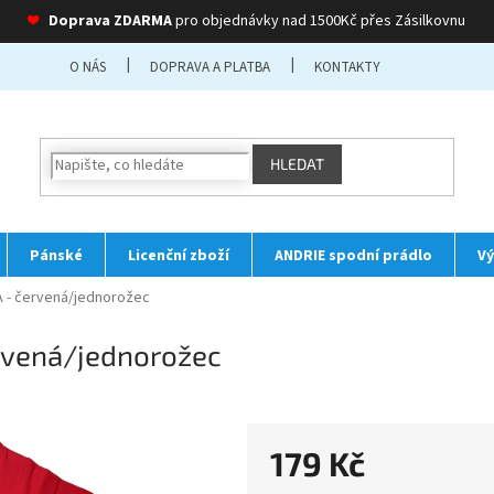
❤
Doprava ZDARMA
pro objednávky nad 1500Kč přes Zásilkovnu
O NÁS
DOPRAVA A PLATBA
KONTAKTY
HLEDAT
Pánské
Licenční zboží
ANDRIE spodní prádlo
Vý
A - červená/jednorožec
ervená/jednorožec
179 Kč