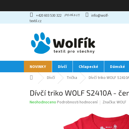
Přejít
+420 603 530 322
info@wolf-
na
textil.cz
obsah
NOVINKY
Dívčí
Chlapecké
Dámské
Domů
Dívčí
Trička
Dívčí triko WOLF S2410
Dívčí triko WOLF S2410A - č
Průměrné
Neohodnoceno
Podrobnosti hodnocení
Značka:
WOLF
hodnocení
produktu
je
0,0