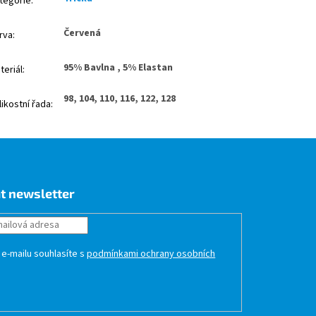
tegorie
:
Červená
rva
:
95% Bavlna , 5% Elastan
teriál
:
98, 104, 110, 116, 122, 128
likostní řada
:
t newsletter
 e-mailu souhlasíte s
podmínkami ochrany osobních
HLÁSIT