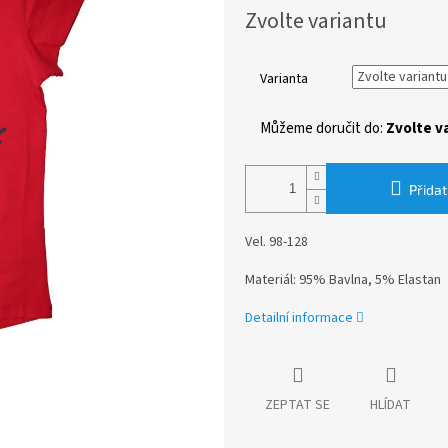
Měrná
Zvolte variantu
cena:
Varianta
Můžeme doručit do:
Zvolte v
Přidat
Vel. 98-128
Materiál: 95% Bavlna, 5% Elastan
Detailní informace
ZEPTAT SE
HLÍDAT