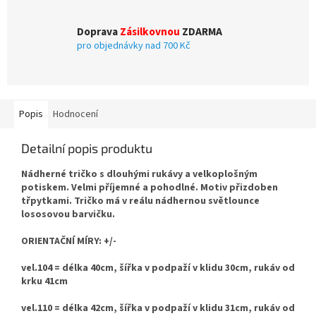
Doprava
Zásilkovnou
ZDARMA
pro objednávky nad 700 Kč
Popis
Hodnocení
Detailní popis produktu
Nádherné tričko s dlouhými rukávy a velkoplošným
potiskem. Velmi příjemné a pohodlné. Motiv přizdoben
třpytkami. Tričko má v reálu nádhernou světlounce
lososovou barvičku.
ORIENTAČNÍ MÍRY: +/-
vel.104 = délka 40cm, šířka v podpaží v klidu 30cm, rukáv od
krku 41cm
vel.110 = délka 42cm, šířka v podpaží v klidu 31cm, rukáv od