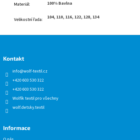
100% Bavlna
Materiál
:
104, 110, 116, 122, 128, 134
Velikostní řada
:
Z
á
p
a
Kontakt
t
info
@
wolf-textil.cz
í
+420 603 530 322
+420 603 530 322
Wolfík textil pro všechny
wolf.detsky.textil
Informace
O nás