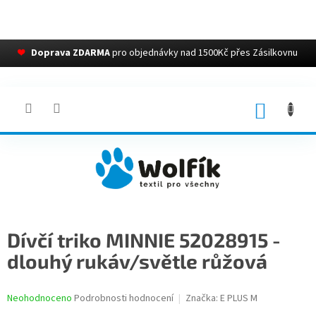
❤
Doprava ZDARMA
pro objednávky nad 1500Kč přes Zásilkovnu
Přejít
na
obsah
NÁKUP
KOŠÍK
Dívčí triko MINNIE 52028915 -
dlouhý rukáv/světle růžová
Průměrné
Neohodnoceno
Podrobnosti hodnocení
Značka:
E PLUS M
hodnocení