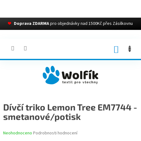
❤
Doprava ZDARMA
pro objednávky nad 1500Kč přes Zásilkovnu
Přejít
na
obsah
NÁKUP
KOŠÍK
Dívčí triko Lemon Tree EM7744 -
smetanové/potisk
Průměrné
Neohodnoceno
Podrobnosti hodnocení
hodnocení