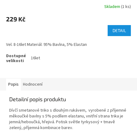
Skladem
(1 ks)
229 Kč
DETAIL
Vel. 8-16let Materiál: 95% Bavlna, 5% Elastan
16let
Popis
Hodnocení
Detailní popis produktu
Dívčí smetanové triko s dlouhým rukávem, vyrobené z příjemné
měkoučké bavlny s 5% podílem elastanu, vnitřní strana trika je
jemná/heboučká, hřejivá. Potisk světle tyrkysový + tmavě
zelený, příjemná kombinace barev.