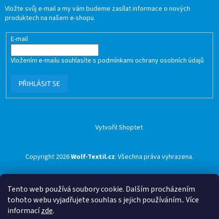
Vložte svůj e-mail a my vám budeme zasílat informace o nových
produktech na našem e-shopu.
E-mail
Vložením e-mailu souhlasíte s
podmínkami ochrany osobních údajů
PŘIHLÁSIT SE
Vytvořil Shoptet
Copyright 2026
Wolf-Textil.cz
. Všechna práva vyhrazena.
Tento web používá soubory cookie. Dalším procházením
tohoto webu vyjadřujete souhlas s jejich používáním.. Více
informací
zde
.