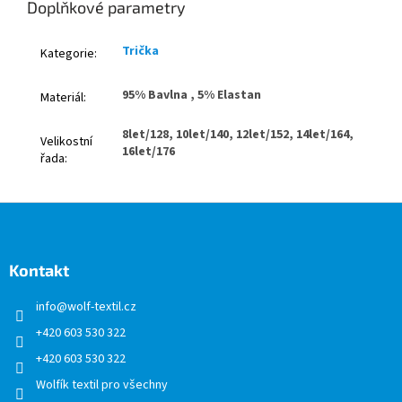
Doplňkové parametry
Trička
Kategorie
:
95% Bavlna , 5% Elastan
Materiál
:
8let/128, 10let/140, 12let/152, 14let/164,
Velikostní
16let/176
řada
:
Z
á
p
a
Kontakt
t
info
@
wolf-textil.cz
í
+420 603 530 322
+420 603 530 322
Wolfík textil pro všechny