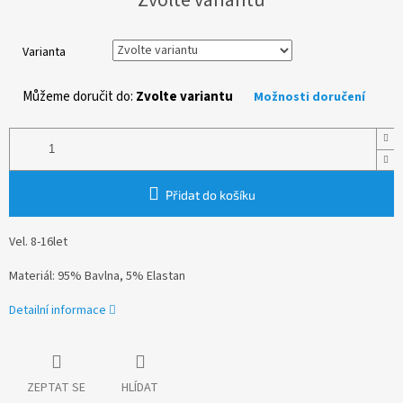
cena:
Varianta
Můžeme doručit do:
Zvolte variantu
Možnosti doručení
Přidat do košíku
Vel. 8-16let
Materiál: 95% Bavlna, 5% Elastan
Detailní informace
ZEPTAT SE
HLÍDAT