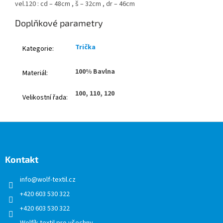
vel.120 : cd – 48cm , š – 32cm , dr – 46cm
Doplňkové parametry
Trička
Kategorie
:
100% Bavlna
Materiál
:
100, 110, 120
Velikostní řada
:
Z
á
p
a
Kontakt
t
info
@
wolf-textil.cz
í
+420 603 530 322
+420 603 530 322