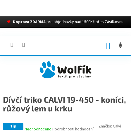
❤
Doprava ZDARMA
pro objednávky nad 1500Kč přes Zásilkovnu
Přejít
na
obsah
NÁKUP
KOŠÍK
Dívčí triko CALVI 19-450 - koníci,
růžový lem u krku
Tip
Značka:
Calvi
Průměrné
Neohodnoceno
Podrobnosti hodnocení