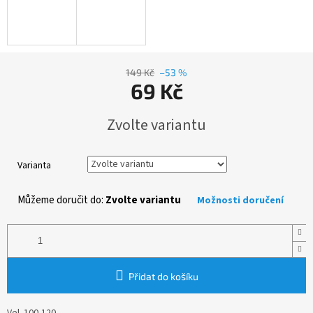
149 Kč
–53 %
69 Kč
Měrná
Zvolte variantu
cena:
Varianta
Můžeme doručit do:
Zvolte variantu
Možnosti doručení
Přidat do košíku
Vel. 100-120