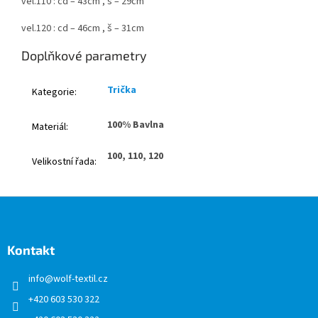
vel.110 : cd – 43cm , š – 29cm
vel.120 : cd – 46cm , š – 31cm
Doplňkové parametry
Trička
Kategorie
:
100% Bavlna
Materiál
:
100, 110, 120
Velikostní řada
:
Z
á
p
a
Kontakt
t
info
@
wolf-textil.cz
í
+420 603 530 322