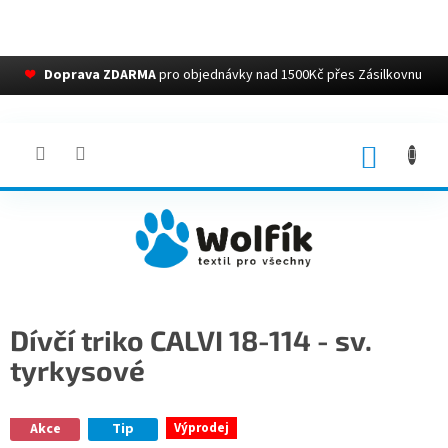
❤
Doprava ZDARMA
pro objednávky nad 1500Kč přes Zásilkovnu
Přejít
na
obsah
NÁKUP
KOŠÍK
Dívčí triko CALVI 18-114 - sv.
tyrkysové
Akce
Tip
Výprodej