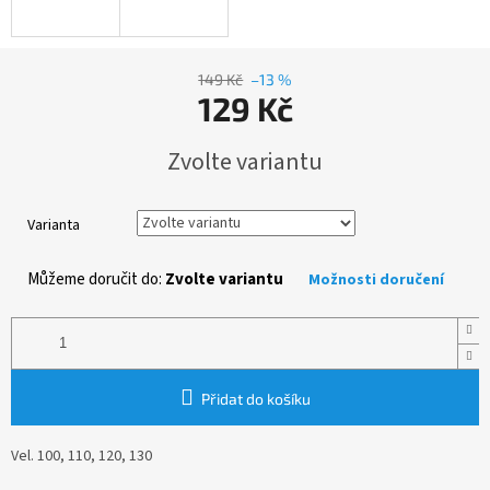
149 Kč
–13 %
129 Kč
Měrná
Zvolte variantu
cena:
Varianta
Můžeme doručit do:
Zvolte variantu
Možnosti doručení
Přidat do košíku
Vel. 100, 110, 120, 130