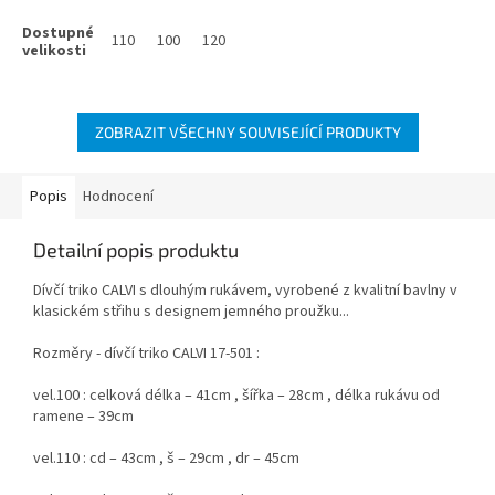
110
100
120
ZOBRAZIT VŠECHNY SOUVISEJÍCÍ PRODUKTY
Popis
Hodnocení
Detailní popis produktu
Dívčí triko CALVI s dlouhým rukávem, vyrobené z kvalitní bavlny v
klasickém střihu s designem jemného proužku...
Rozměry - dívčí triko CALVI 17-501 :
vel.100 : celková délka – 41cm , šířka – 28cm , délka rukávu od
ramene – 39cm
vel.110 : cd – 43cm , š – 29cm , dr – 45cm