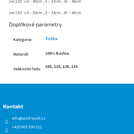
vel.120 : cd – 46cm , š – 32cm , dr – 46cm
vel.130 : cd – 50cm , š – 34cm , dr – 48cm
Doplňkové parametry
Trička
Kategorie
:
100% Bavlna
Materiál
:
100, 110, 120, 130
Velikostní řada
:
Z
á
p
a
Kontakt
t
info
@
wolf-textil.cz
í
+420 603 530 322