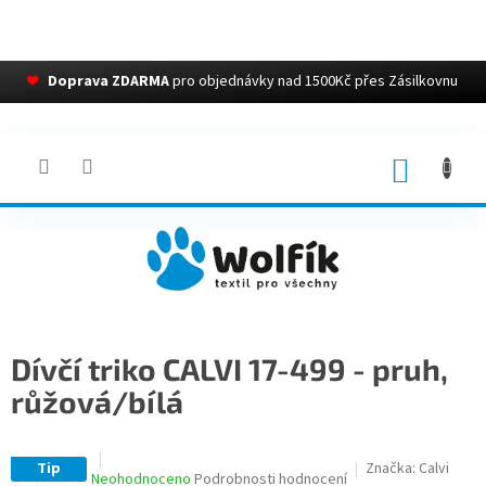
❤
Doprava ZDARMA
pro objednávky nad 1500Kč přes Zásilkovnu
Přejít
na
obsah
NÁKUP
KOŠÍK
Dívčí triko CALVI 17-499 - pruh,
růžová/bílá
Tip
Značka:
Calvi
Průměrné
Neohodnoceno
Podrobnosti hodnocení