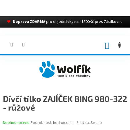
❤
Doprava ZDARMA
pro objednávky nad 1500Kč přes Zásilkovnu
Přejít
na
obsah
NÁKUP
KOŠÍK
Dívčí tílko ZAJÍČEK BING 980-322
- růžové
Průměrné
Neohodnoceno
Podrobnosti hodnocení
Značka:
Setino
hodnocení