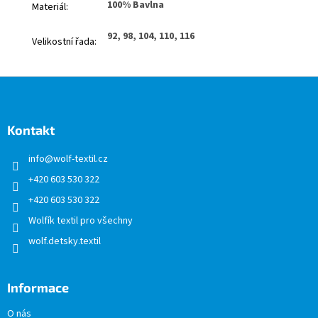
100% Bavlna
Materiál
:
92, 98, 104, 110, 116
Velikostní řada
:
Z
á
p
a
Kontakt
t
info
@
wolf-textil.cz
í
+420 603 530 322
+420 603 530 322
Wolfík textil pro všechny
wolf.detsky.textil
Informace
O nás