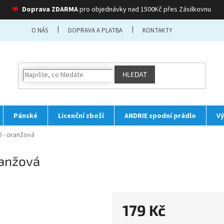
❤
Doprava ZDARMA
pro objednávky nad 1500Kč přes Zásilkovnu
O NÁS
DOPRAVA A PLATBA
KONTAKTY
HLEDAT
Pánské
Licenční zboží
ANDRIE spodní prádlo
Vý
 - oranžová
ranžová
179 Kč