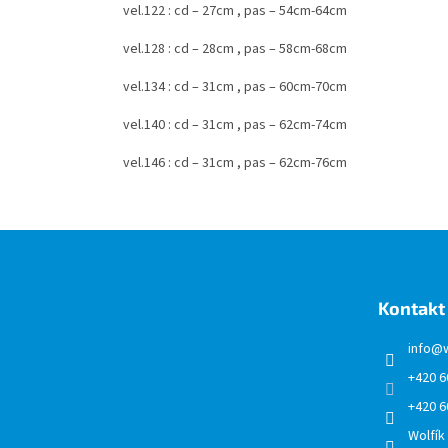
vel.122 : cd – 27cm , pas – 54cm-64cm
vel.128 : cd – 28cm , pas – 58cm-68cm
vel.134 : cd – 31cm , pas – 60cm-70cm
vel.140 : cd – 31cm , pas – 62cm-74cm
vel.146 : cd – 31cm , pas – 62cm-76cm
Z
á
p
a
Kontakt
t
í
info
@
+420 6
+420 6
Wolfík