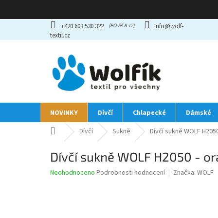
Přejít
+420 603 530 322
info@wolf-
na
textil.cz
obsah
NOVINKY
Dívčí
Chlapecké
Dámské
Domů
Dívčí
Sukně
Dívčí sukně WOLF H2050
Dívčí sukně WOLF H2050 - o
Průměrné
Neohodnoceno
Podrobnosti hodnocení
Značka:
WOLF
hodnocení
produktu
je
0,0