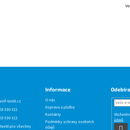
Ve
Informace
Odebíra
O nás
wolf-textil.cz
Doprava a platba
03 530 322
Vložením
Kontakty
03 530 322
údajů
Podmínky ochrany osobních
 textil pro všechny
údajů
PŘI