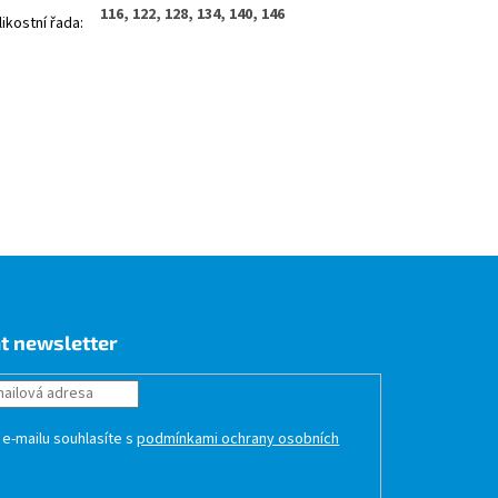
116, 122, 128, 134, 140, 146
likostní řada
:
t newsletter
 e-mailu souhlasíte s
podmínkami ochrany osobních
HLÁSIT