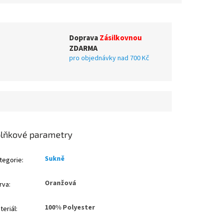
Doprava
Zásilkovnou
ZDARMA
pro objednávky nad 700 Kč
lňkové parametry
Sukně
tegorie
:
Oranžová
rva
:
100% Polyester
teriál
: