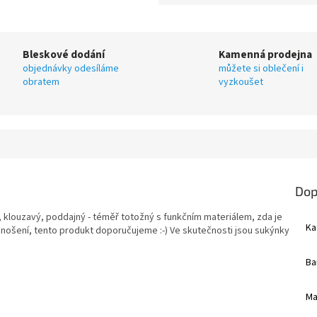
Bleskové dodání
Kamenná prodejna
objednávky odesíláme
můžete si oblečení i
obratem
vyzkoušet
Dop
ý, klouzavý, poddajný - téměř totožný s funkčním materiálem, zda je
Ka
 nošení, tento produkt doporučujeme :-) Ve skutečnosti jsou sukýnky
.
Ba
Ma