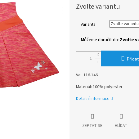
Měrná
Zvolte variantu
cena:
Varianta
Můžeme doručit do:
Zvolte v
Přidat
Vel. 116-146
Materiál: 100% polyester
Detailní informace
ZEPTAT SE
HLÍDAT