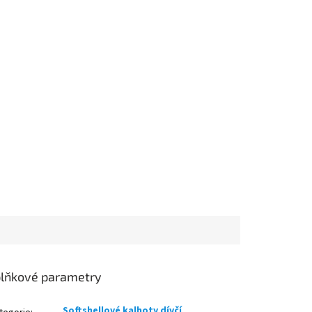
lňkové parametry
Softshellové kalhoty dívčí