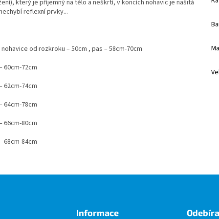
Ka
ení), který je příjemný na tělo a neškrtí, v koncích nohavic je našitá
echybí reflexní prvky...
Ba
Ma
lka nohavice od rozkroku – 50cm , pas – 58cm-70cm
s – 60cm-72cm
Ve
s – 62cm-74cm
s – 64cm-78cm
s – 66cm-80cm
s – 68cm-84cm
Informace
Odebíra