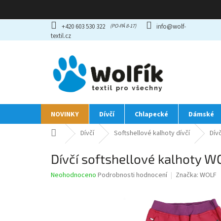
Přejít
+420 603 530 322
info@wolf-
na
textil.cz
obsah
NOVINKY
Dívčí
Chlapecké
Dámské
Domů
Dívčí
Softshellové kalhoty dívčí
Dív
Dívčí softshellové kalhoty 
Průměrné
Neohodnoceno
Podrobnosti hodnocení
Značka:
WOLF
hodnocení
produktu
je
0,0