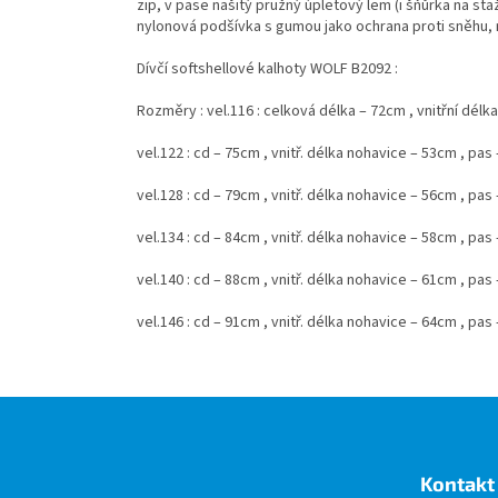
zip, v pase našitý pružný úpletový lem (i šňůrka na staž
nylonová podšívka s gumou jako ochrana proti sněhu, n
Dívčí softshellové kalhoty WOLF B2092 :
Rozměry : vel.116 : celková délka – 72cm , vnitřní dé
vel.122 : cd – 75cm , vnitř. délka nohavice – 53cm , pa
vel.128 : cd – 79cm , vnitř. délka nohavice – 56cm , pa
vel.134 : cd – 84cm , vnitř. délka nohavice – 58cm , pa
vel.140 : cd – 88cm , vnitř. délka nohavice – 61cm , pa
vel.146 : cd – 91cm , vnitř. délka nohavice – 64cm , pa
Z
á
p
a
Kontakt