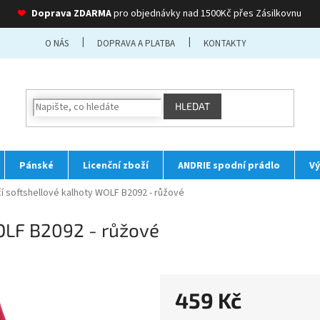
❤
Doprava ZDARMA
pro objednávky nad 1500Kč přes Zásilkovnu
O NÁS
DOPRAVA A PLATBA
KONTAKTY
HLEDAT
Pánské
Licenční zboží
ANDRIE spodní prádlo
Vý
čí softshellové kalhoty WOLF B2092 - růžové
WOLF B2092 - růžové
459 Kč