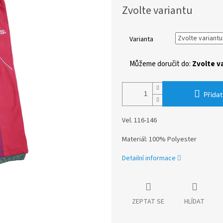
Měrná
Zvolte variantu
cena:
Varianta
Můžeme doručit do:
Zvolte v
Přidat
Vel. 116-146
Materiál: 100% Polyester
Detailní informace
ZEPTAT SE
HLÍDAT