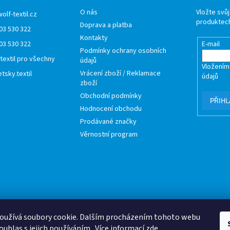
O nás
Vložte svů
wolf-textil.cz
produktech
Doprava a platba
03 530 322
Kontakty
03 530 322
E-mail
Podmínky ochrany osobních
 textil pro všechny
údajů
Vložením
Vrácení zboží / Reklamace
tsky.textil
údajů
zboží
Obchodní podmínky
PŘIHL
Hodnocení obchodu
Prodávané značky
Věrnostní program
oužívá soubory cookie. Dalším procházením tohoto webu
ouhlas s jejich používáním.. Více informací
zde
.