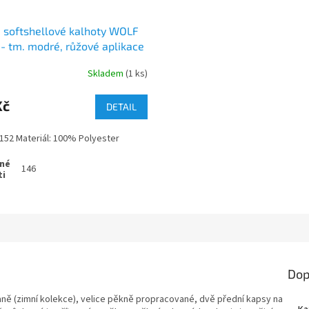
 softshellové kalhoty WOLF
- tm. modré, růžové aplikace
Skladem
(1 ks)
Kč
DETAIL
-152 Materiál: 100% Polyester
146
Dop
traně (zimní kolekce), velice pěkně propracované, dvě přední kapsy na