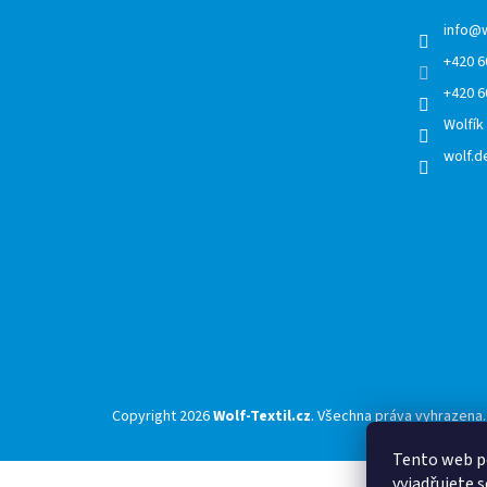
t
í
info
@
+420 6
+420 6
Wolfík
wolf.de
Copyright 2026
Wolf-Textil.cz
. Všechna práva vyhrazena.
Tento web p
vyjadřujete s