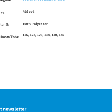
tegorie
:
Růžová
rva
:
100% Polyester
teriál
:
116, 122, 128, 134, 140, 146
likostní řada
:
t newsletter