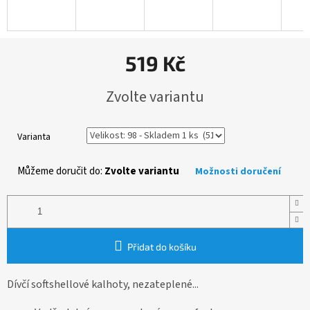
519 Kč
Měrná
Zvolte variantu
cena:
Varianta
Můžeme doručit do:
Zvolte variantu
Možnosti doručení
Přidat do košíku
Dívčí softshellové kalhoty, nezateplené...