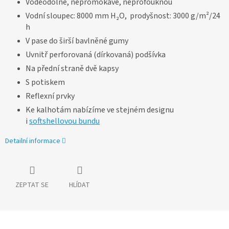
Voděodolné, nepromokavé, neprofouknou
Vodní sloupec: 8000 mm H₂O, prodyšnost: 3000 g/m²/24
h
V pase do širší bavlněné gumy
Uvnitř perforovaná (dírkovaná) podšívka
Na přední straně dvě kapsy
S potiskem
Reflexní prvky
Ke kalhotám nabízíme ve stejném designu
i
softshellovou bundu
Detailní informace
ZEPTAT SE
HLÍDAT