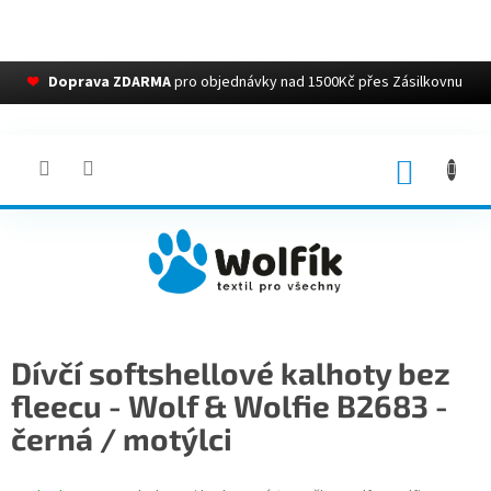
❤
Doprava ZDARMA
pro objednávky nad 1500Kč přes Zásilkovnu
Přejít
na
obsah
NÁKUP
KOŠÍK
Dívčí softshellové kalhoty bez
fleecu - Wolf & Wolfie B2683 -
černá / motýlci