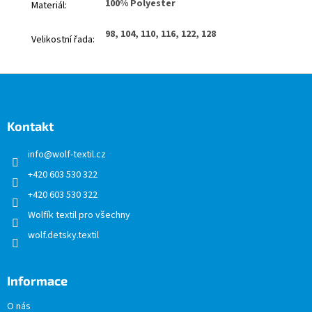
100% Polyester
Materiál
:
98, 104, 110, 116, 122, 128
Velikostní řada
:
Z
á
p
a
Kontakt
t
info
@
wolf-textil.cz
í
+420 603 530 322
+420 603 530 322
Wolfík textil pro všechny
wolf.detsky.textil
Informace
O nás