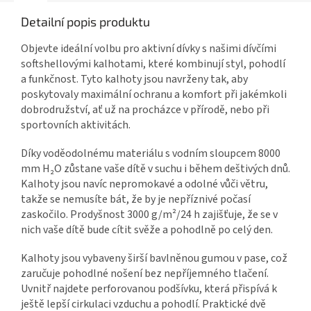
Detailní popis produktu
Objevte ideální volbu pro aktivní dívky s našimi dívčími
softshellovými kalhotami, které kombinují styl, pohodlí
a funkčnost. Tyto kalhoty jsou navrženy tak, aby
poskytovaly maximální ochranu a komfort při jakémkoli
dobrodružství, ať už na procházce v přírodě, nebo při
sportovních aktivitách.
Díky voděodolnému materiálu s vodním sloupcem 8000
mm H₂O zůstane vaše dítě v suchu i během deštivých dnů.
Kalhoty jsou navíc nepromokavé a odolné vůči větru,
takže se nemusíte bát, že by je nepříznivé počasí
zaskočilo. Prodyšnost 3000 g/m²/24 h zajišťuje, že se v
nich vaše dítě bude cítit svěže a pohodlně po celý den.
Kalhoty jsou vybaveny širší bavlněnou gumou v pase, což
zaručuje pohodlné nošení bez nepříjemného tlačení.
Uvnitř najdete perforovanou podšívku, která přispívá k
ještě lepší cirkulaci vzduchu a pohodlí. Praktické dvě