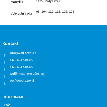
100% Polyester
Materiál
:
98, 104, 110, 116, 122, 128
Velikostní řada
:
Z
á
p
a
Kontakt
t
info
@
wolf-textil.cz
í
+420 603 530 322
+420 603 530 322
Wolfík textil pro všechny
wolf.detsky.textil
Informace
O nás