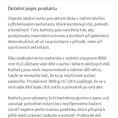
Detailní popis produktu
Objevte ideální volbu pro aktivní dívky s našimi dívčími
softshellovými kalhotami, které kombinují styl, pohodlí
a funkčnost. Tyto kalhoty jsou navrženy tak, aby
poskytovaly maximální ochranu a komfort při jakémkoli
dobrodružství, ať už na procházce v přírodě, nebo při
sportovních aktivitách.
Díky voděodolnému materiálu s vodním sloupcem 8000
mm H₂O zůstane vaše dítě v suchu i během deštivých dnů.
Kalhoty jsou navíc nepromokavé a odolné vůči větru,
takže se nemusíte bát, že by je nepříznivé počasí
zaskočilo. Prodyšnost 3000 g/m²/24 h zajišťuje, že se v
nich vaše dítě bude cítit svěže a pohodlně po celý den.
Kalhoty jsou vybaveny širší bavlněnou gumou v pase, což
zaručuje pohodlné nošení bez nepříjemného tlačení.
Uvnitř najdete perforovanou podšívku, která přispívá k
ještě lepší cirkulaci vzduchu a pohodlí. Praktické dvě