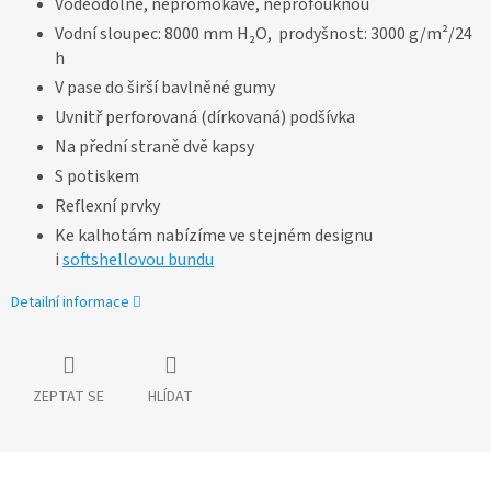
Voděodolné, nepromokavé, neprofouknou
Vodní sloupec: 8000 mm H₂O, prodyšnost: 3000 g/m²/24
h
V pase do širší bavlněné gumy
Uvnitř perforovaná (dírkovaná) podšívka
Na přední straně dvě kapsy
S potiskem
Reflexní prvky
Ke kalhotám nabízíme ve stejném designu
i
softshellovou bundu
Detailní informace
ZEPTAT SE
HLÍDAT