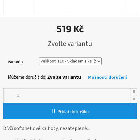
519 Kč
Měrná
Zvolte variantu
cena:
Varianta
Můžeme doručit do:
Zvolte variantu
Možnosti doručení
Přidat do košíku
Dívčí softshellové kalhoty, nezateplené...