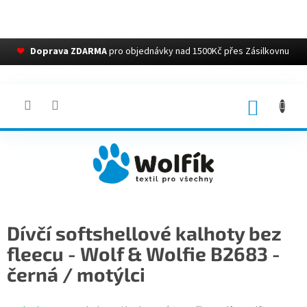
❤
Doprava ZDARMA
pro objednávky nad 1500Kč přes Zásilkovnu
Přejít
na
obsah
NÁKUP
KOŠÍK
Dívčí softshellové kalhoty bez
fleecu - Wolf & Wolfie B2683 -
černá / motýlci