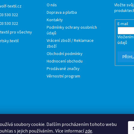
O nás
Vložte svů
wolf-textil.cz
produktech
Doprava a platba
03 530 322
Kontakty
03 530 322
E-mail
Podmínky ochrany osobních
 textil pro všechny
údajů
Vložením
Vrácení zboží / Reklamace
tsky.textil
údajů
zboží
Obchodní podmínky
PŘIHL
Hodnocení obchodu
Prodávané značky
Věrnostní program
oužívá soubory cookie. Dalším procházením tohoto webu
ouhlas s jejich používáním.. Více informací
zde
.