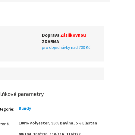
Doprava
Zásilkovnou
ZDARMA
pro objednávky nad 700 Kč
lňkové parametry
Bundy
tegorie
:
100% Polyester, 95% Bavlna, 5% Elastan
teriál
:
98/104, 104/110, 110/116, 116/122,