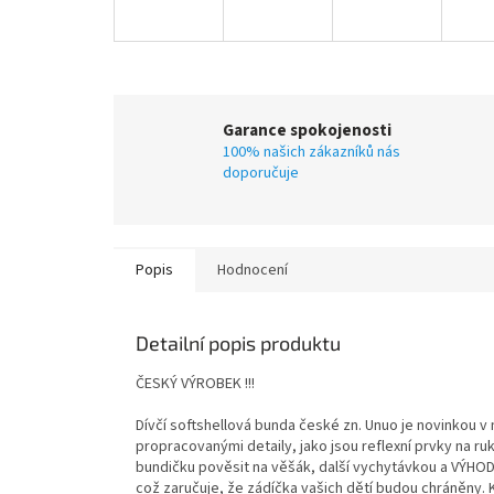
Garance spokojenosti
100% našich zákazníků nás
doporučuje
Popis
Hodnocení
Detailní popis produktu
ČESKÝ VÝROBEK !!!
Dívčí softshellová bunda české zn. Unuo je novinkou v n
propracovanými detaily, jako jsou reflexní prvky na r
bundičku pověsit na věšák, další vychytávkou a VÝHODOU
což zaručuje, že zádíčka vašich dětí budou chráněny.
K