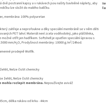
á dvě postranní kapsy a v rukávech jsou našity bavlněné náplety, aby
Ve
ndičku lze složit do malého balíčku.
řa
ester, membrána: 100% polyuretan
, který zahřeje a neprofoukne a díky speciální membráně se v něm děti
ovaných PET lahví. Materiál není zcela voděodolný, jako pláštěnka,
 možné otřít jen hadříkem. Softshell je opatřen speciální úpravou s
2
15000 mm/H
O
, Prodyšnost membrány:
10000 g/m
/24hod
.
2
kamenné prodejně Wolfík.
 žehlit, Nelze čistit chemicky
 se mohla rozlepit membrána.
Nepoužívejte aviváž
 35cm, délka rukávu od
krku - 44cm