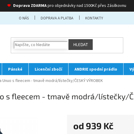
❤
Doprava ZDARMA
pro objednávky nad 1500Kč přes Zásilkovnu
O NÁS
DOPRAVA A PLATBA
KONTAKTY
HLEDAT
Pánské
Licenční zboží
ANDRIE spodní prádlo
Vý
nda Unuo s fleecem - tmavě modrá/lístečky/ČESKÝ VÝROBEK
uo s fleecem - tmavě modrá/lístečky
od
939 Kč