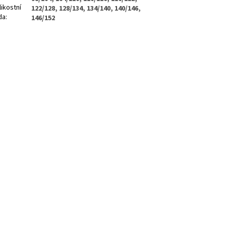
likostní
122/128, 128/134, 134/140, 140/146,
da
:
146/152