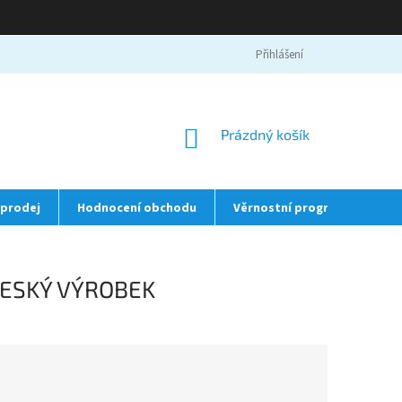
Přihlášení
NÁKUPNÍ
Prázdný košík
KOŠÍK
prodej
Hodnocení obchodu
Věrnostní program
❤️
/ČESKÝ VÝROBEK