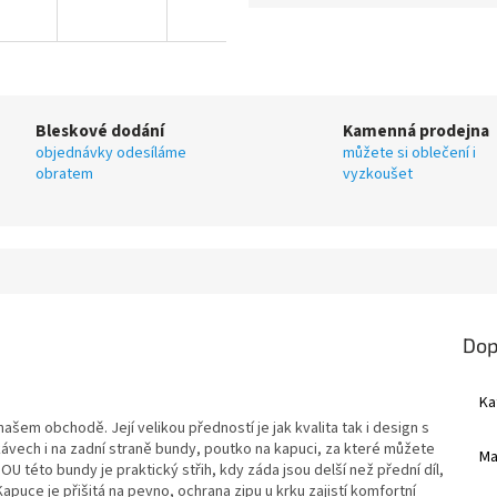
Bleskové dodání
Kamenná prodejna
objednávky odesíláme
můžete si oblečení i
obratem
vyzkoušet
Dop
Ka
ašem obchodě. Její velikou předností je jak kvalita tak i design s
ukávech i na zadní straně bundy, poutko na kapuci, za které můžete
Ma
 této bundy je praktický střih, kdy záda jsou delší než přední díl,
apuce je přišitá na pevno, ochrana zipu u krku zajistí komfortní