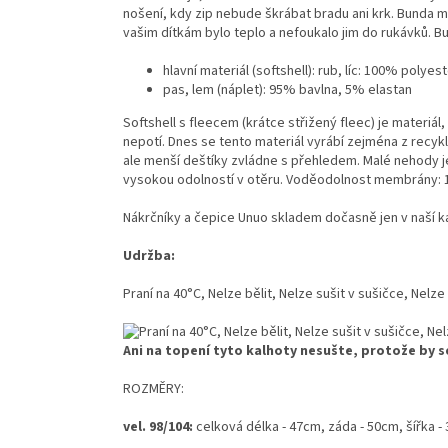
nošení, kdy zip nebude škrábat bradu ani krk. Bunda m
vašim dítkám bylo teplo a nefoukalo jim do rukávků. Bu
hlavní materiál (softshell): rub, líc: 100% poly
pas, lem (náplet): 95% bavlna, 5% elastan
Softshell
s fleecem (krátce střižený fleec) je materiál
nepotí. Dnes se tento materiál vyrábí zejména z recykl
ale menší deštíky zvládne s přehledem. Malé nehody je
vysokou odolností v otěru. Voděodolnost membrány:
Nákrčníky a čepice Unuo skladem dočasně jen v naší 
Udržba:
Praní na 40°C, Nelze bělit, Nelze sušit v sušičce, Nelze
Ani na topení tyto kalhoty nesušte, protože by
ROZMĚRY:
vel. 98/104:
celková délka -
47cm, záda - 50cm, šířka
-