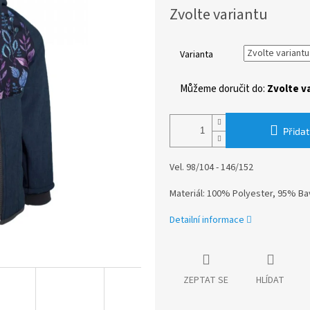
Měrná
Zvolte variantu
cena:
Varianta
Můžeme doručit do:
Zvolte v
Přidat
Vel. 98/104 - 146/152
Materiál: 100% Polyester, 95% Ba
Detailní informace
ZEPTAT SE
HLÍDAT