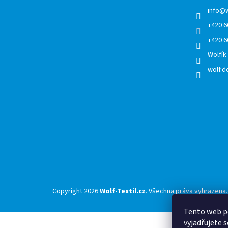
t
í
info
@
+420 6
+420 6
Wolfík
wolf.de
Copyright 2026
Wolf-Textil.cz
. Všechna práva vyhrazena.
Tento web p
vyjadřujete s