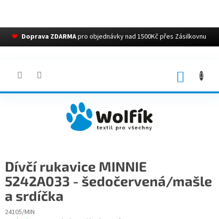
❤
Doprava ZDARMA
pro objednávky nad 1500Kč přes Zásilkovnu
Přejít
na
obsah
NÁKUP
KOŠÍK
Dívčí rukavice MINNIE
5242A033 - šedočervená/mašle
a srdíčka
24105/MIN