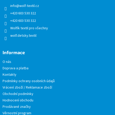
t
info
@
wolf-textil.cz
í
+420 603 530 322
+420 603 530 322
Wolfík textil pro všechny
wolf.detsky.textil
Informace
O nás
Doprava a platba
Kontakty
Podmínky ochrany osobních údajů
Vrácení zboží / Reklamace zboží
Obchodní podmínky
Hodnocení obchodu
Prodávané značky
Věrnostní program