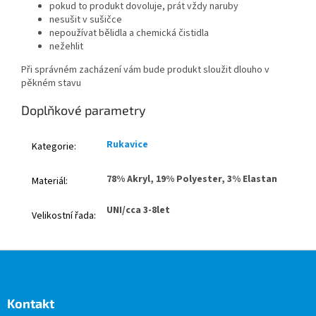
pokud to produkt dovoluje, prát vždy naruby
nesušit v sušičce
nepoužívat bělidla a chemická čistidla
nežehlit
Při správném zacházení vám bude produkt sloužit dlouho v
pěkném stavu
Doplňkové parametry
Rukavice
Kategorie
:
78% Akryl, 19% Polyester, 3% Elastan
Materiál
:
UNI/cca 3-8let
Velikostní řada
:
Z
á
p
a
Kontakt