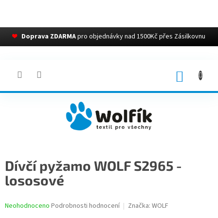
❤
Doprava ZDARMA
pro objednávky nad 1500Kč přes Zásilkovnu
Přejít
na
obsah
NÁKUP
KOŠÍK
Dívčí pyžamo WOLF S2965 -
lososové
Průměrné
Neohodnoceno
Podrobnosti hodnocení
Značka:
WOLF
hodnocení