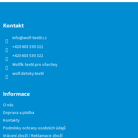
Z
á
p
a
Kontakt
t
info
@
wolf-textil.cz
í
+420 603 530 322
+420 603 530 322
Wolfík textil pro všechny
wolf.detsky.textil
Informace
O nás
Doprava a platba
Kontakty
Podmínky ochrany osobních údajů
Vrácení zboží / Reklamace zboží