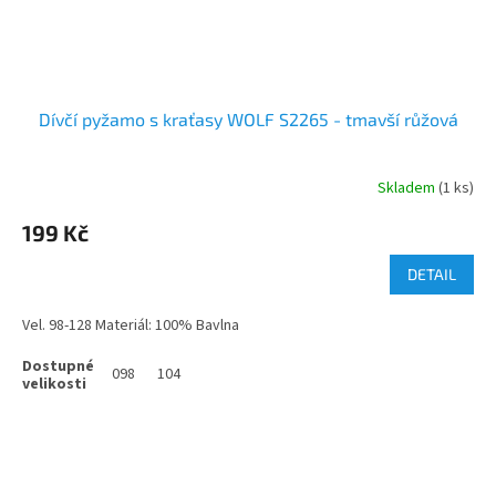
Dívčí pyžamo s kraťasy WOLF S2265 - tmavší růžová
Skladem
(1 ks)
199 Kč
DETAIL
Vel. 98-128 Materiál: 100% Bavlna
098
104