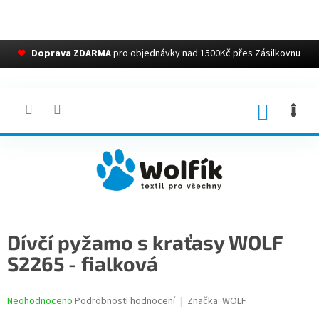
❤
Doprava ZDARMA
pro objednávky nad 1500Kč přes Zásilkovnu
Přejít
na
obsah
NÁKUP
KOŠÍK
Dívčí pyžamo s kraťasy WOLF
S2265 - fialková
Průměrné
Neohodnoceno
Podrobnosti hodnocení
Značka:
WOLF
hodnocení