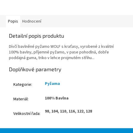
Popis
Hodnocení
Detailní popis produktu
Dívčí bavlněné pyžamo WOLF s kraťasy, vyrobené z kvalitní
100% bavlny, příjemné pyžamo, v pase pohodlná, dobře
poddajná guma, triko v lehce projmutém střihu...
Doplňkové parametry
Pyžama
Kategorie
:
100% Bavlna
Materiál
:
98, 104, 110, 116, 122, 128
Velikostní řada
:
Z