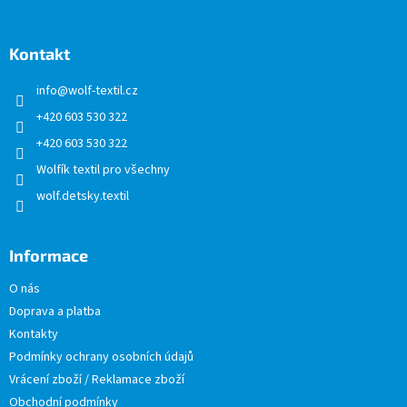
á
p
a
Kontakt
t
info
@
wolf-textil.cz
í
+420 603 530 322
+420 603 530 322
Wolfík textil pro všechny
wolf.detsky.textil
Informace
O nás
Doprava a platba
Kontakty
Podmínky ochrany osobních údajů
Vrácení zboží / Reklamace zboží
Obchodní podmínky