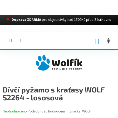
❤
Doprava ZDARMA
pro objednávky nad 1500Kč přes Zásilkovnu
Přejít
na
obsah
NÁKUP
KOŠÍK
Dívčí pyžamo s kraťasy WOLF
S2264 - lososová
Průměrné
Neohodnoceno
Podrobnosti hodnocení
Značka:
WOLF
hodnocení