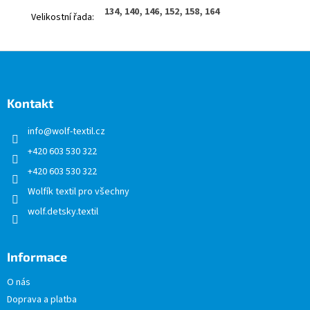
134, 140, 146, 152, 158, 164
Velikostní řada
:
Z
á
p
a
Kontakt
t
info
@
wolf-textil.cz
í
+420 603 530 322
+420 603 530 322
Wolfík textil pro všechny
wolf.detsky.textil
Informace
O nás
Doprava a platba