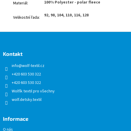
100% Polyester - polar fleece
Materiál
:
92, 98, 104, 110, 116, 128
Velikostní řada
:
Z
á
p
a
Kontakt
t
info
@
wolf-textil.cz
í
+420 603 530 322
+420 603 530 322
Wolfík textil pro všechny
wolf.detsky.textil
Informace
O nás