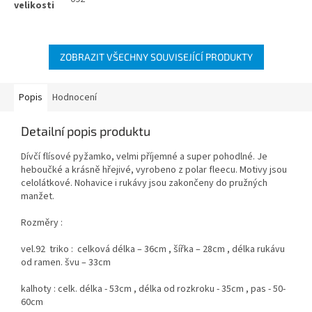
ZOBRAZIT VŠECHNY SOUVISEJÍCÍ PRODUKTY
Popis
Hodnocení
Detailní popis produktu
Dívčí flísové pyžamko, velmi příjemné a super pohodlné. Je
heboučké a krásně hřejivé, vyrobeno z polar fleecu. Motivy jsou
celolátkové. Nohavice i rukávy jsou zakončeny do pružných
manžet.
Rozměry :
vel.92 triko : celková délka – 36cm , šířka – 28cm , délka rukávu
od ramen. švu – 33cm
kalhoty : celk. délka - 53cm , délka od rozkroku - 35cm , pas - 50-
60cm