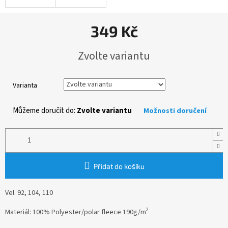
349 Kč
Měrná
Zvolte variantu
cena:
Varianta
Můžeme doručit do:
Zvolte variantu
Možnosti doručení
Přidat do košíku
Vel. 92, 104, 110
2
Materiál:
100% Polyester/
polar fleece
190g/m