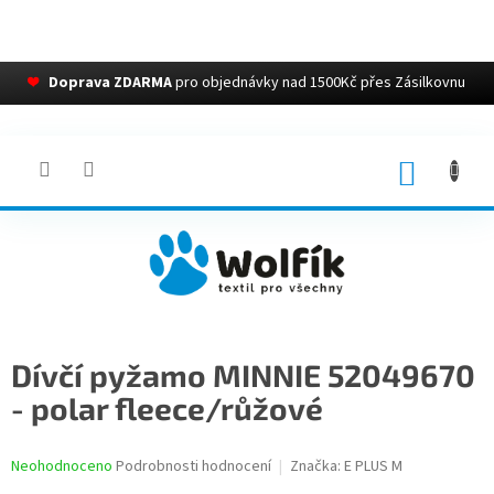
❤
Doprava ZDARMA
pro objednávky nad 1500Kč přes Zásilkovnu
Přejít
na
obsah
NÁKUP
KOŠÍK
Dívčí pyžamo MINNIE 52049670
- polar fleece/růžové
Průměrné
Neohodnoceno
Podrobnosti hodnocení
Značka:
E PLUS M
hodnocení