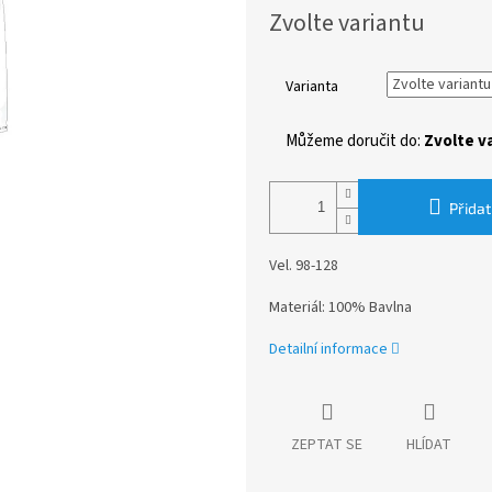
Měrná
Zvolte variantu
cena:
Varianta
Můžeme doručit do:
Zvolte v
Přidat
Vel. 98-128
Materiál: 100% Bavlna
Detailní informace
ZEPTAT SE
HLÍDAT