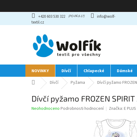
Přejít
+420 603 530 322
info@wolf-
na
textil.cz
obsah
NOVINKY
Dívčí
Chlapecké
Dámské
Domů
Dívčí
Pyžama
Dívčí pyžamo FROZEN 
Dívčí pyžamo FROZEN SPIRIT 
Průměrné
Neohodnoceno
Podrobnosti hodnocení
Značka:
E PLUS
hodnocení
produktu
je
0,0