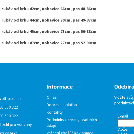
cm, rukáv od krku 42cm, nohavice 66cm, pas 48-86cm
cm, rukáv od krku 44cm, nohavice 70cm, pas 49-87cm
cm, rukáv od krku 45cm, nohavice 73cm, pas 50-88cm
cm, rukáv od krku 47cm, nohavice 77cm, pas 52-90cm
Informace
Odebíra
O nás
Vložte svů
wolf-textil.cz
produktech
Doprava a platba
03 530 322
Kontakty
03 530 322
E-mail
Podmínky ochrany osobních
 textil pro všechny
údajů
Vložením
Vrácení zboží / Reklamace
tsky.textil