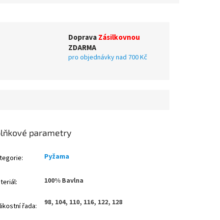
Doprava
Zásilkovnou
ZDARMA
pro objednávky nad 700 Kč
lňkové parametry
Pyžama
tegorie
:
100% Bavlna
teriál
:
98, 104, 110, 116, 122, 128
likostní řada
: