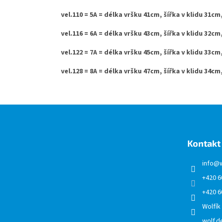
vel.110 = 5A = délka vršku 41cm, šířka v klidu 31
vel.116 = 6A = délka vršku 43cm, šířka v klidu 32
vel.122 = 7A = délka vršku 45cm, šířka v klidu 33
vel.128 = 8A = délka vršku 47cm, šířka v klidu 34
Z
á
p
a
Kontakt
t
í
info
@
+420 6
+420 6
Wolfík
wolf.de