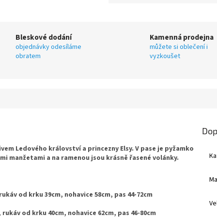
Bleskové dodání
Kamenná prodejna
objednávky odesíláme
můžete si oblečení i
obratem
vyzkoušet
Dop
em Ledového království a princezny Elsy. V pase je pyžamko
Ka
ými manžetami a na ramenou jsou krásně řasené volánky.
Ma
m, rukáv od krku 39cm, nohavice 58cm, pas 44-72cm
Ve
cm, rukáv od krku 40cm, nohavice 62cm, pas 46-80cm