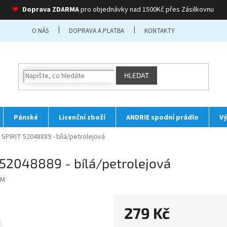
❤
Doprava ZDARMA
pro objednávky nad 1500Kč přes Zásilkovnu
O NÁS
DOPRAVA A PLATBA
KONTAKTY
HLEDAT
Pánské
Licenční zboží
ANDRIE spodní prádlo
Vý
SPIRIT 52048889 - bílá/petrolejová
52048889 - bílá/petrolejová
 M
279 Kč