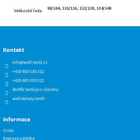
98/104, 110/116, 122/128, 134/140
Velikostní řada
:
Z
á
p
a
Kontakt
t
info
@
wolf-textil.cz
í
+420 603 530 322
+420 603 530 322
Wolfík textil pro všechny
wolf.detsky.textil
Informace
O nás
Doprava a platba