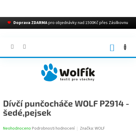
❤
Doprava ZDARMA
pro objednávky nad 1500Kč přes Zásilkovnu
Přejít
na
obsah
NÁKUP
KOŠÍK
Dívčí punčocháče WOLF P2914 -
šedé,pejsek
Průměrné
Neohodnoceno
Podrobnosti hodnocení
Značka:
WOLF
hodnocení