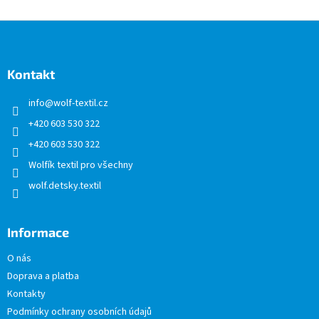
Z
á
p
a
Kontakt
t
info
@
wolf-textil.cz
í
+420 603 530 322
+420 603 530 322
Wolfík textil pro všechny
wolf.detsky.textil
Informace
O nás
Doprava a platba
Kontakty
Podmínky ochrany osobních údajů