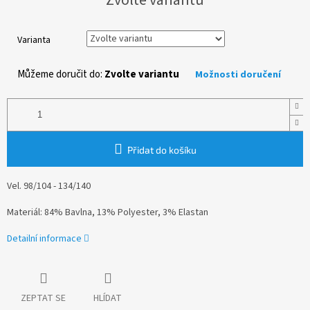
cena:
Varianta
Můžeme doručit do:
Zvolte variantu
Možnosti doručení
Přidat do košíku
Vel. 98/104 - 134/140
Materiál: 84% Bavlna, 13% Polyester, 3% Elastan
Detailní informace
ZEPTAT SE
HLÍDAT