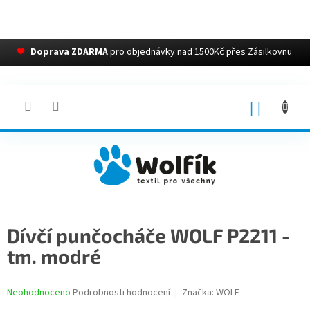
❤
Doprava ZDARMA
pro objednávky nad 1500Kč přes Zásilkovnu
Přejít
na
obsah
NÁKUP
KOŠÍK
Dívčí punčocháče WOLF P2211 -
tm. modré
Průměrné
Neohodnoceno
Podrobnosti hodnocení
Značka:
WOLF
hodnocení