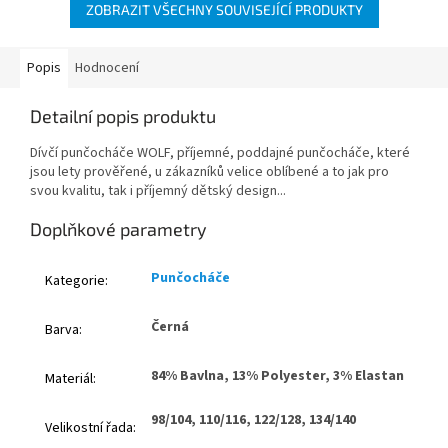
ZOBRAZIT VŠECHNY SOUVISEJÍCÍ PRODUKTY
Popis
Hodnocení
Detailní popis produktu
Dívčí punčocháče WOLF, příjemné, poddajné punčocháče, které
jsou lety prověřené, u zákazníků velice oblíbené a to jak pro
svou kvalitu, tak i příjemný dětský design...
Doplňkové parametry
Punčocháče
Kategorie
:
Černá
Barva
:
84% Bavlna, 13% Polyester, 3% Elastan
Materiál
:
98/104, 110/116, 122/128, 134/140
Velikostní řada
: