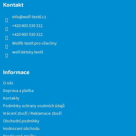
a
Kontakt
t
info
@
wolf-textil.cz
í
+420 603 530 322
+420 603 530 322
Wolfík textil pro všechny
wolf.detsky.textil
Informace
O nás
Doprava a platba
Kontakty
Podmínky ochrany osobních údajů
Vrácení zboží / Reklamace zboží
Obchodní podmínky
Hodnocení obchodu