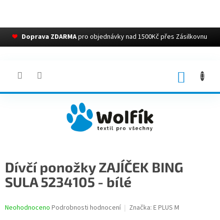
❤
Doprava ZDARMA
pro objednávky nad 1500Kč přes Zásilkovnu
Přejít
na
obsah
NÁKUP
KOŠÍK
Dívčí ponožky ZAJÍČEK BING
SULA 5234105 - bílé
Průměrné
Neohodnoceno
Podrobnosti hodnocení
Značka:
E PLUS M
hodnocení