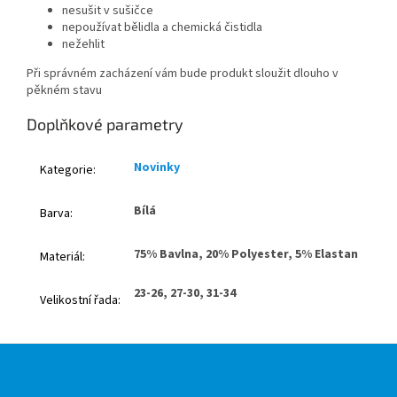
nesušit v sušičce
nepoužívat bělidla a chemická čistidla
nežehlit
Při správném zacházení vám bude produkt sloužit dlouho v
pěkném stavu
Doplňkové parametry
Novinky
Kategorie
:
Bílá
Barva
:
75% Bavlna, 20% Polyester, 5% Elastan
Materiál
:
23-26, 27-30, 31-34
Velikostní řada
:
Z
á
p