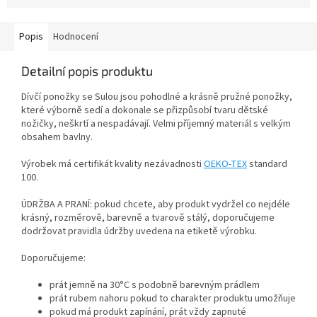
Popis
Hodnocení
Detailní popis produktu
Dívčí ponožky se Sulou jsou pohodlné a krásně pružné ponožky,
které
výborně sedí a dokonale se přizpůsobí tvaru dětské
nožičky, neškrtí a nespadávají. Velmi příjemný materiál s velkým
obsahem bavlny.
Výrobek má certifikát kvality nezávadnosti
OEKO-TEX
standard
100.
ÚDRŽBA A PRANÍ: pokud chcete, aby produkt vydržel co nejdéle
krásný, rozměrově, barevně a tvarově stálý, doporučujeme
dodržovat pravidla údržby uvedena na etiketě výrobku.
Doporučujeme:
prát jemně na 30°C s podobně barevným prádlem
prát rubem nahoru pokud to charakter produktu umožňuje
pokud má produkt zapínání, prát vždy zapnuté