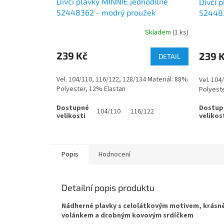
Dívčí plavky MINNIE jednodílné
Dívčí 
52448362 - modrý proužek
524483
Skladem
(1 ks)
239 Kč
239 
DETAIL
Vel. 104/110, 116/122, 128/134 Materiál: 88%
Vel. 104
Polyester, 12% Elastan
Polyeste
104/110
116/122
Popis
Hodnocení
Detailní popis produktu
Nádherné plavky s celolátkovým motivem, krásn
volánkem a drobným kovovým srdíčkem