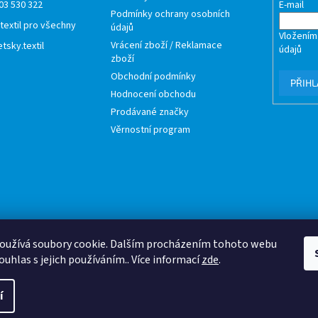
03 530 322
E-mail
Podmínky ochrany osobních
 textil pro všechny
údajů
Vložením
Vrácení zboží / Reklamace
tsky.textil
údajů
zboží
Obchodní podmínky
PŘIHL
Hodnocení obchodu
Prodávané značky
Věrnostní program
oužívá soubory cookie. Dalším procházením tohoto webu
ouhlas s jejich používáním.. Více informací
zde
.
í