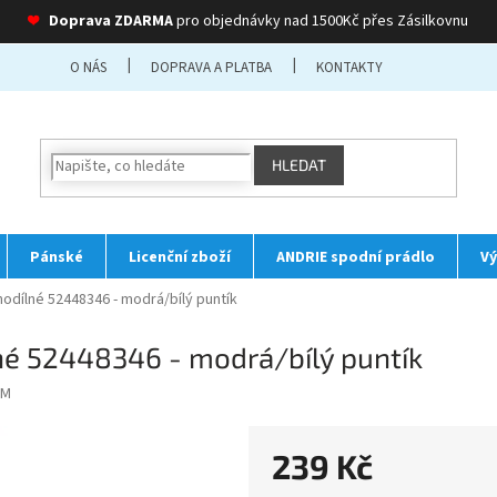
❤
Doprava ZDARMA
pro objednávky nad 1500Kč přes Zásilkovnu
O NÁS
DOPRAVA A PLATBA
KONTAKTY
HLEDAT
Pánské
Licenční zboží
ANDRIE spodní prádlo
Vý
nodílné 52448346 - modrá/bílý puntík
né 52448346 - modrá/bílý puntík
 M
239 Kč