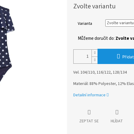
Měrná
Zvolte variantu
cena:
Varianta
Můžeme doručit do:
Zvolte v
Přidat
Vel. 104/110, 116/122, 128/134
Materiál: 88% Polyester, 12% Ela
Detailní informace
ZEPTAT SE
HLÍDAT