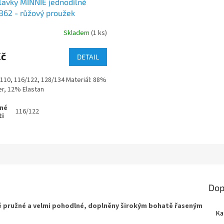
plavky MINNIE jednodílné
62 - růžový proužek
Skladem
(1 ks)
Kč
DETAIL
/110, 116/122, 128/134 Materiál: 88%
r, 12% Elastan
116/122
Dop
ě pružné a velmi pohodlné, doplněny širokým bohatě řaseným
Ka