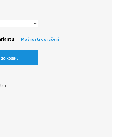
ariantu
Možnosti doručení
 do košíku
stan