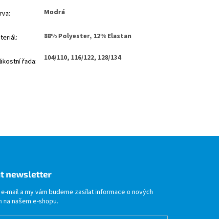
Modrá
rva
:
88% Polyester, 12% Elastan
teriál
:
104/110, 116/122, 128/134
likostní řada
:
t newsletter
j e-mail a my vám budeme zasílat informace o nových
 na našem e-shopu.