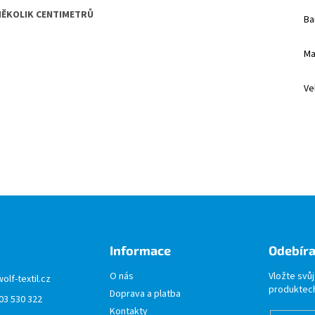
 NĚKOLIK CENTIMETRŮ
Ba
Ma
Ve
Informace
Odebíra
O nás
Vložte svů
wolf-textil.cz
produktech
Doprava a platba
03 530 322
Kontakty