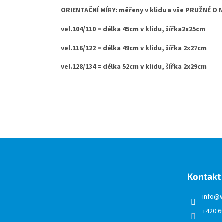
ORIENTAČNÍ MÍRY: měřeny v klidu a vše PRUŽNÉ O
vel.104/110 = délka 45cm v klidu, šířka2x25cm
vel.116/122 = délka 49cm v klidu, šířka 2x27cm
vel.128/134 = délka 52cm v klidu, šířka 2x29cm
Z
á
p
a
Kontakt
t
í
info
@
+420 6