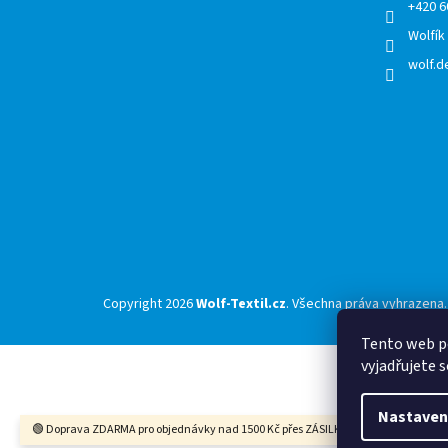
+420 6
Wolfík
wolf.de
Copyright 2026
Wolf-Textil.cz
. Všechna práva vyhrazena.
Tento web p
vyjadřujete s
Nastaven
🟢 Doprava ZDARMA pro objednávky nad 1500 Kč přes ZÁSILKOVNU 🟢