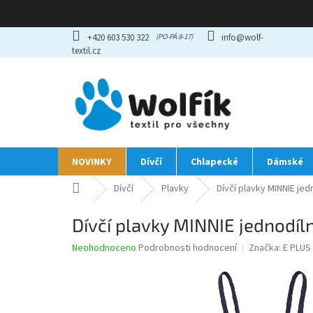
Přejít
+420 603 530 322
info@wolf-
na
textil.cz
obsah
NOVINKY
Dívčí
Chlapecké
Dámské
Domů
Dívčí
Plavky
Dívčí plavky MINNIE jed
Dívčí plavky MINNIE jednodíl
Průměrné
Neohodnoceno
Podrobnosti hodnocení
Značka:
E PLUS
hodnocení
produktu
je
0,0