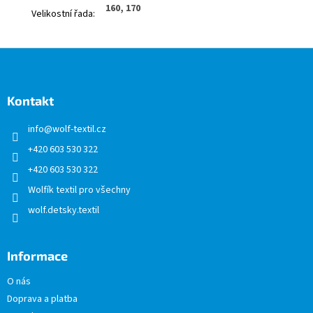
160, 170
Velikostní řada
:
Z
á
p
a
Kontakt
t
info
@
wolf-textil.cz
í
+420 603 530 322
+420 603 530 322
Wolfík textil pro všechny
wolf.detsky.textil
Informace
O nás
Doprava a platba