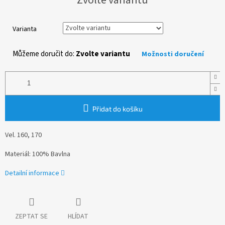
cena:
Varianta
Můžeme doručit do:
Zvolte variantu
Možnosti doručení
Přidat do košíku
Vel. 160, 170
Materiál: 100% Bavlna
Detailní informace
ZEPTAT SE
HLÍDAT