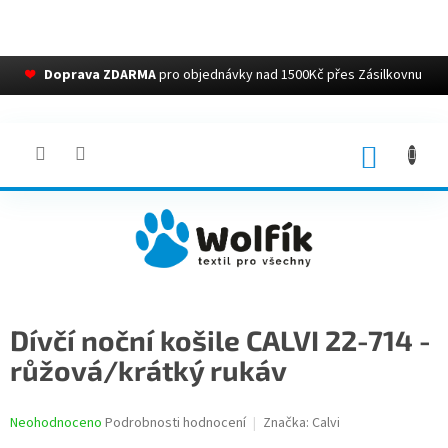
❤
Doprava ZDARMA
pro objednávky nad 1500Kč přes Zásilkovnu
Přejít
na
obsah
NÁKUP
KOŠÍK
Dívčí noční košile CALVI 22-714 -
růžová/krátký rukáv
Průměrné
Neohodnoceno
Podrobnosti hodnocení
Značka:
Calvi
hodnocení