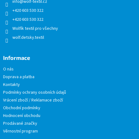
info
@
wolf-textil.cz
í
+420 603 530 322
+420 603 530 322
Wolfík textil pro všechny
wolf.detsky.textil
Informace
O nás
Doprava a platba
Kontakty
Podmínky ochrany osobních údajů
Vrácení zboží / Reklamace zboží
Obchodní podmínky
Hodnocení obchodu
Prodávané značky
Věrnostní program