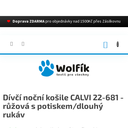
❤
Doprava ZDARMA
pro objednávky nad 1500Kč přes Zásilkovnu
Přejít
na
obsah
NÁKUP
KOŠÍK
Dívčí noční košile CALVI 22-681 -
růžová s potiskem/dlouhý
rukáv