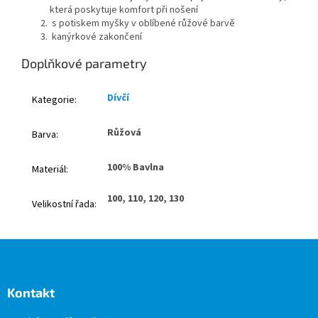
která poskytuje komfort při nošení
s potiskem myšky v oblíbené růžové barvě
kanýrkové zakončení
Doplňkové parametry
Dívčí
Kategorie
:
Růžová
Barva
:
100% Bavlna
Materiál
:
100, 110, 120, 130
Velikostní řada
:
Z
á
p
a
Kontakt
t