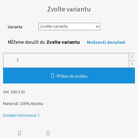
Měrná
Zvolte variantu
cena:
Varianta
Můžeme doručit do:
Zvolte variantu
Možnosti doručení
Přidat do košíku
Vel. 100-130
Materiál: 100% Bavlna
Detailní informace