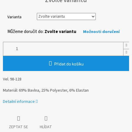
cena:
Varianta
Můžeme doručit do:
Zvolte variantu
Možnosti doručení
Přidat do košíku
Vel. 98-128
Materiál: 69% Bavlna, 25% Polyester, 6% Elastan
Detailní informace
ZEPTAT SE
HLÍDAT