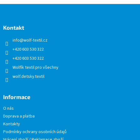
Z
á
p
a
Kontakt
t
info
@
wolf-textil.cz
í
+420 603 530 322
+420 603 530 322
Wolfík textil pro všechny
wolf.detsky.textil
Informace
O nás
Doprava a platba
Kontakty
Podmínky ochrany osobních údajů
Vrácení zboží / Reklamace zboží