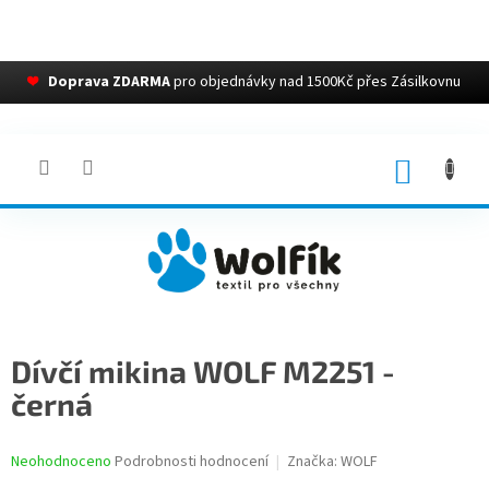
❤
Doprava ZDARMA
pro objednávky nad 1500Kč přes Zásilkovnu
Přejít
na
obsah
NÁKUP
KOŠÍK
Dívčí mikina WOLF M2251 -
černá
Průměrné
Neohodnoceno
Podrobnosti hodnocení
Značka:
WOLF
hodnocení