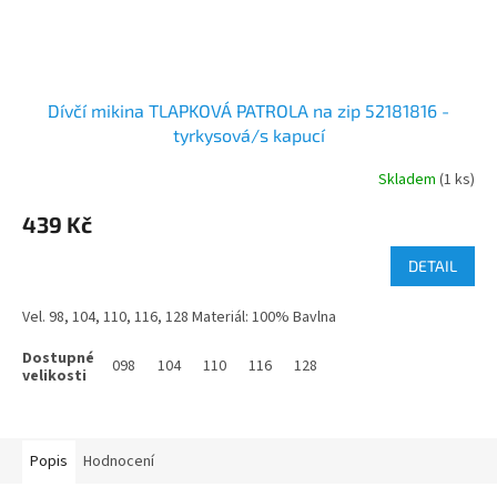
Dívčí mikina TLAPKOVÁ PATROLA na zip 52181816 -
tyrkysová/s kapucí
Skladem
(1 ks)
439 Kč
DETAIL
Vel. 98, 104, 110, 116, 128 Materiál: 100% Bavlna
098
104
110
116
128
Popis
Hodnocení