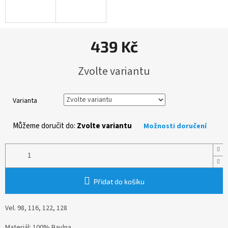
439 Kč
Měrná
Zvolte variantu
cena:
Varianta
Můžeme doručit do:
Zvolte variantu
Možnosti doručení
Přidat do košíku
Vel. 98, 116, 122, 128
Materiál: 100% Bavlna