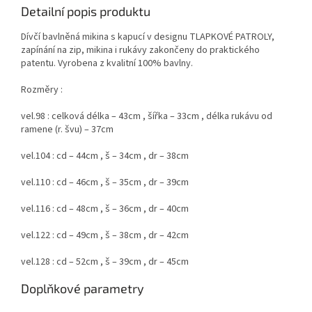
Detailní popis produktu
Dívčí bavlněná mikina s kapucí v designu TLAPKOVÉ PATROLY,
zapínání na zip, mikina i rukávy zakončeny do praktického
patentu. Vyrobena z kvalitní 100% bavlny.
Rozměry :
vel.98 : celková délka – 43cm , šířka – 33cm , délka rukávu od
ramene (r. švu) – 37cm
vel.104 : cd – 44cm , š – 34cm , dr – 38cm
vel.110 : cd – 46cm , š – 35cm , dr – 39cm
vel.116 : cd – 48cm , š – 36cm , dr – 40cm
vel.122 : cd – 49cm , š – 38cm , dr – 42cm
vel.128 : cd – 52cm , š – 39cm , dr – 45cm
Doplňkové parametry