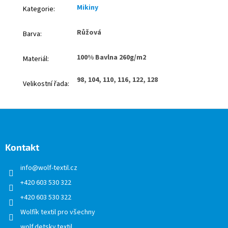
Mikiny
Kategorie
:
Růžová
Barva
:
100% Bavlna 260g/m2
Materiál
:
98, 104, 110, 116, 122, 128
Velikostní řada
:
Z
á
p
a
Kontakt
t
info
@
wolf-textil.cz
í
+420 603 530 322
+420 603 530 322
Wolfík textil pro všechny
wolf.detsky.textil