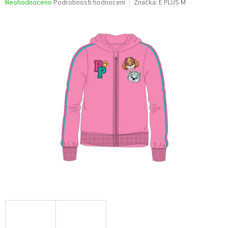
Průměrné
Neohodnoceno
Podrobnosti hodnocení
Značka:
E PLUS M
hodnocení
produktu
je
0,0
z
5
hvězdiček.