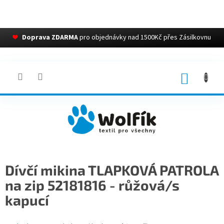
❤
Doprava ZDARMA
pro objednávky nad 1500Kč přes Zásilkovnu
Přejít
na
obsah
NÁKUP
KOŠÍK
Dívčí mikina TLAPKOVÁ PATROLA
na zip 52181816 - růžová/s
kapucí