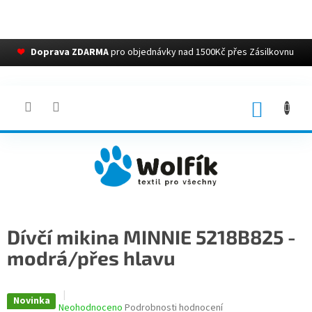
❤
Doprava ZDARMA
pro objednávky nad 1500Kč přes Zásilkovnu
Přejít
na
obsah
NÁKUP
KOŠÍK
Dívčí mikina MINNIE 5218B825 -
modrá/přes hlavu
Novinka
Průměrné
Neohodnoceno
Podrobnosti hodnocení