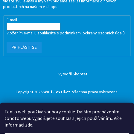
Vložte svůj e-mail a my vám budeme zasílat informace o nových
produktech na našem e-shopu.
E-mail
Vložením e-mailu souhlasíte s
podmínkami ochrany osobních údajů
PŘIHLÁSIT SE
Vytvořil Shoptet
Copyright 2026
Wolf-Textil.cz
. Všechna práva vyhrazena.
Tento web používá soubory cookie. Dalším procházením
tohoto webu vyjadřujete souhlas s jejich používáním.. Více
informací
zde
.