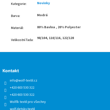
Novinky
Kategorie
:
Modrá
Barva
:
80% Bavlna , 20% Polyester
Materiál
:
98/104, 110/116, 122/128
Velikostní řada
:
Z
á
p
a
Kontakt
t
info
@
wolf-textil.cz
í
+420 603 530 322
+420 603 530 322
Wolfík textil pro všechny
wolf.detsky.textil