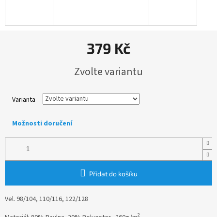
379 Kč
Měrná
Zvolte variantu
cena:
Varianta
Možnosti doručení
Přidat do košíku
Vel. 98/104, 110/116, 122/128
2