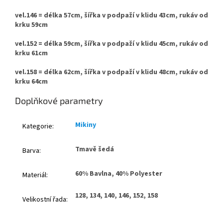
vel.146 = délka 57cm, šířka v podpaží v klidu 43cm, rukáv od
krku 59cm
vel.152 = délka 59cm, šířka v podpaží v klidu 45cm, rukáv od
krku 61cm
vel.158 = délka 62cm, šířka v podpaží v klidu 48cm, rukáv od
krku 64cm
Doplňkové parametry
Mikiny
Kategorie
:
Tmavě šedá
Barva
:
60% Bavlna, 40% Polyester
Materiál
:
128, 134, 140, 146, 152, 158
Velikostní řada
: