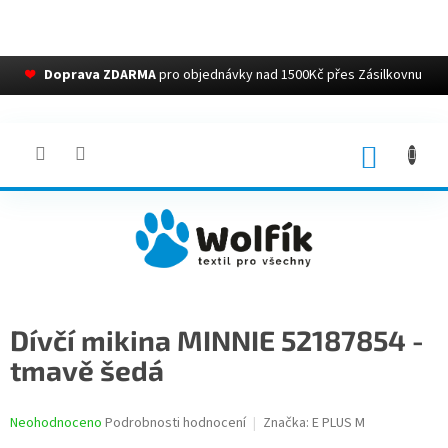
❤
Doprava ZDARMA
pro objednávky nad 1500Kč přes Zásilkovnu
Přejít
na
obsah
NÁKUP
KOŠÍK
Dívčí mikina MINNIE 52187854 -
tmavě šedá
Průměrné
Neohodnoceno
Podrobnosti hodnocení
Značka:
E PLUS M
hodnocení