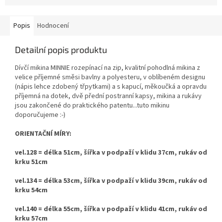
Popis
Hodnocení
Detailní popis produktu
Dívčí mikina MINNIE rozepínací na zip, kvalitní pohodlná mikina z
velice příjemné směsi bavlny a polyesteru, v oblíbeném designu
(nápis lehce zdobený třpytkami) a s kapucí, měkoučká a opravdu
příjemná na dotek, dvě přední postranní kapsy, mikina a rukávy
jsou zakončené do praktického patentu...tuto mikinu
doporučujeme :-)
ORIENTAČNÍ MÍRY:
vel.128 = délka 51cm, šířka v podpaží v klidu 37cm, rukáv od
krku 51cm
vel.134 = délka 53cm, šířka v podpaží v klidu 39cm, rukáv od
krku 54cm
vel.140 = délka 55cm, šířka v podpaží v klidu 41cm, rukáv od
krku 57cm