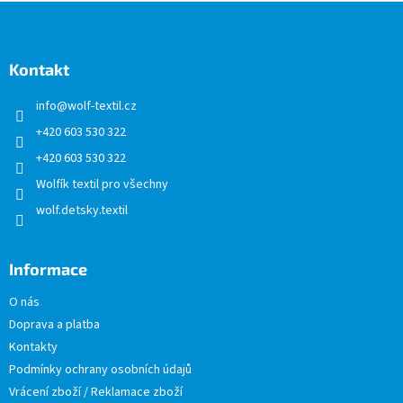
Z
á
p
a
Kontakt
t
info
@
wolf-textil.cz
í
+420 603 530 322
+420 603 530 322
Wolfík textil pro všechny
wolf.detsky.textil
Informace
O nás
Doprava a platba
Kontakty
Podmínky ochrany osobních údajů
Vrácení zboží / Reklamace zboží