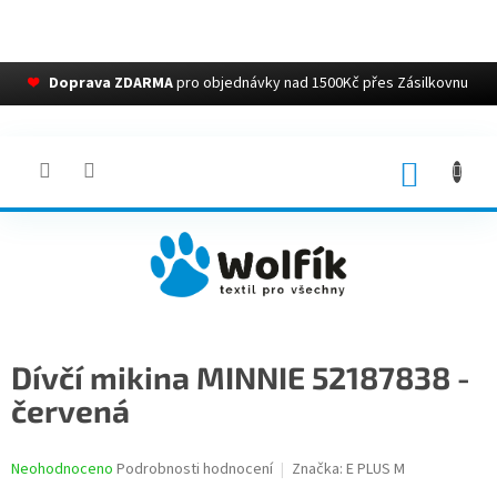
❤
Doprava ZDARMA
pro objednávky nad 1500Kč přes Zásilkovnu
Přejít
na
obsah
NÁKUP
KOŠÍK
Dívčí mikina MINNIE 52187838 -
červená
Průměrné
Neohodnoceno
Podrobnosti hodnocení
Značka:
E PLUS M
hodnocení