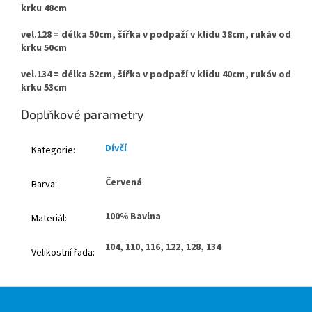
krku 48cm
vel.128 = délka 50cm, šířka v podpaží v klidu 38cm, rukáv od
krku 50cm
vel.134 = délka 52cm, šířka v podpaží v klidu 40cm, rukáv od
krku 53cm
Doplňkové parametry
Dívčí
Kategorie
:
Červená
Barva
:
100% Bavlna
Materiál
:
104, 110, 116, 122, 128, 134
Velikostní řada
:
Z
á