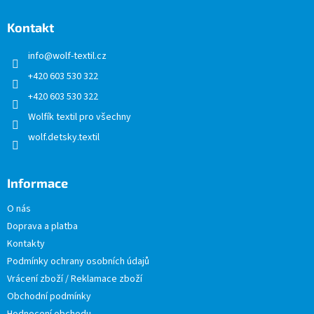
p
a
Kontakt
t
info
@
wolf-textil.cz
í
+420 603 530 322
+420 603 530 322
Wolfík textil pro všechny
wolf.detsky.textil
Informace
O nás
Doprava a platba
Kontakty
Podmínky ochrany osobních údajů
Vrácení zboží / Reklamace zboží
Obchodní podmínky