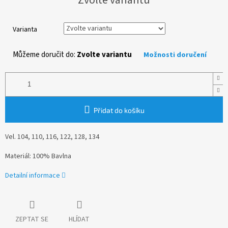
cena:
Varianta
Můžeme doručit do:
Zvolte variantu
Možnosti doručení
Přidat do košíku
Vel. 104, 110, 116, 122, 128, 134
Materiál: 100% Bavlna
Detailní informace
ZEPTAT SE
HLÍDAT