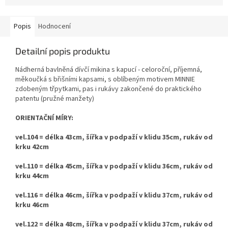
Popis
Hodnocení
Detailní popis produktu
Nádherná bavlněná dívčí mikina s kapucí - celoroční, příjemná,
měkoučká s břišními kapsami, s oblíbeným motivem MINNIE
zdobeným třpytkami, pas i rukávy zakončené do praktického
patentu (pružné manžety)
ORIENTAČNÍ MÍRY:
vel.104 = délka 43cm, šířka v podpaží v klidu 35cm, rukáv od
krku 42cm
vel.110 = délka 45cm, šířka v podpaží v klidu 36cm, rukáv od
krku 44cm
vel.116 = délka 46cm, šířka v podpaží v klidu 37cm, rukáv od
krku 46cm
vel.122 = délka 48cm, šířka v podpaží v klidu 37cm, rukáv od