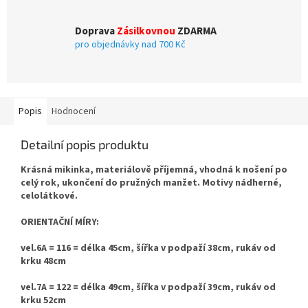
Doprava
Zásilkovnou
ZDARMA
pro objednávky nad 700 Kč
Popis
Hodnocení
Detailní popis produktu
Krásná mikinka, materiálově příjemná, vhodná k nošení po
celý rok, ukončení do pružných manžet. Motivy nádherné,
celolátkové.
ORIENTAČNÍ MÍRY:
vel.6A = 116 = délka 45cm, šířka v podpaží 38cm, rukáv od
krku 48cm
vel.7A = 122 = délka 49cm, šířka v podpaží 39cm, rukáv od
krku 52cm