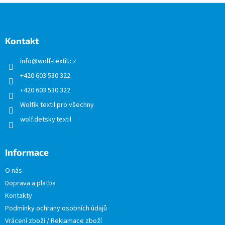
Z
á
p
a
Kontakt
t
info
@
wolf-textil.cz
í
+420 603 530 322
+420 603 530 322
Wolfík textil pro všechny
wolf.detsky.textil
Informace
O nás
Doprava a platba
Kontakty
Podmínky ochrany osobních údajů
Vrácení zboží / Reklamace zboží