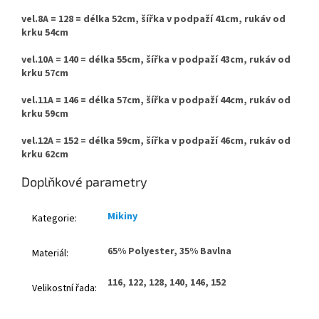
vel.8A = 128 = délka 52cm, šířka v podpaží 41cm, rukáv od
krku 54cm
vel.10A = 140 = délka 55cm, šířka v podpaží 43cm, rukáv od
krku 57cm
vel.11A = 146 = délka 57cm, šířka v podpaží 44cm, rukáv od
krku 59cm
vel.12A = 152 = délka 59cm, šířka v podpaží 46cm, rukáv od
krku 62cm
Doplňkové parametry
Mikiny
Kategorie
:
65% Polyester, 35% Bavlna
Materiál
:
116, 122, 128, 140, 146, 152
Velikostní řada
: