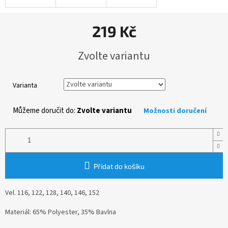
219 Kč
Měrná
Zvolte variantu
cena:
Varianta
Můžeme doručit do:
Zvolte variantu
Možnosti doručení
Přidat do košíku
Vel. 116, 122, 128, 140, 146, 152
Materiál: 65% Polyester, 35% Bavlna