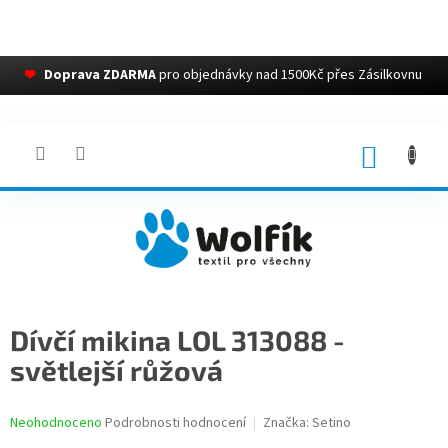
❤
Doprava ZDARMA
pro objednávky nad 1500Kč přes Zásilkovnu
Přejít
na
obsah
NÁKUP
KOŠÍK
Dívčí mikina LOL 313088 -
světlejší růžová
Průměrné
Neohodnoceno
Podrobnosti hodnocení
Značka:
Setino
hodnocení