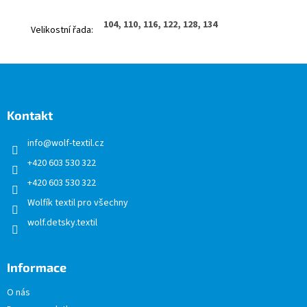
104, 110, 116, 122, 128, 134
Velikostní řada
:
Z
á
p
a
Kontakt
t
info
@
wolf-textil.cz
í
+420 603 530 322
+420 603 530 322
Wolfík textil pro všechny
wolf.detsky.textil
Informace
O nás