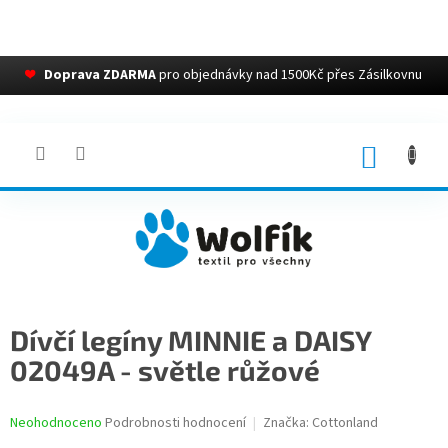
❤
Doprava ZDARMA
pro objednávky nad 1500Kč přes Zásilkovnu
Přejít
na
obsah
NÁKUP
KOŠÍK
Dívčí legíny MINNIE a DAISY
02049A - světle růžové
Průměrné
Neohodnoceno
Podrobnosti hodnocení
Značka:
Cottonland
hodnocení