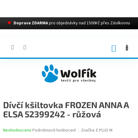
❤
Doprava ZDARMA
pro objednávky nad 1500Kč přes Zásilkovnu
Přejít
na
obsah
NÁKUP
KOŠÍK
Dívčí kšiltovka FROZEN ANNA A
ELSA 52399242 - růžová
Průměrné
Neohodnoceno
Podrobnosti hodnocení
Značka:
E PLUS M
hodnocení