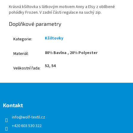
Krásná kšiltovka s látkovým motivem Anny a Elsy z oblíbené
pohádky Frozen. V zadní části regulace na suchý zip.
Doplňkové parametry
Kšiltovky
Kategorie
:
80% Bavlna , 20% Polyester
Materiál
:
52, 54
Velikostní řada
:
Z
á
p
a
Kontakt
t
info
@
wolf-textil.cz
í
+420 603 530 322