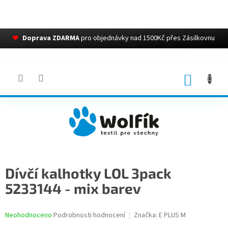
❤
Doprava ZDARMA
pro objednávky nad 1500Kč přes Zásilkovnu
Přejít
na
obsah
NÁKUP
KOŠÍK
Dívčí kalhotky LOL 3pack
5233144 - mix barev
Průměrné
Neohodnoceno
Podrobnosti hodnocení
Značka:
E PLUS M
hodnocení