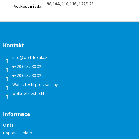
98/104, 110/116, 122/128
Velikostní řada
:
Z
á
p
a
Kontakt
t
info
@
wolf-textil.cz
í
+420 603 530 322
+420 603 530 322
Wolfík textil pro všechny
wolf.detsky.textil
Informace
O nás
Doprava a platba