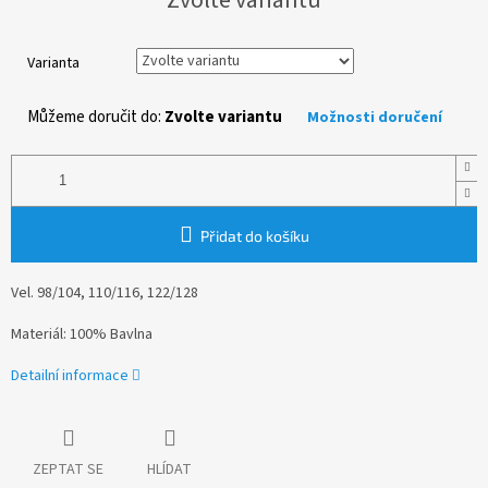
cena:
Varianta
Můžeme doručit do:
Zvolte variantu
Možnosti doručení
Přidat do košíku
Vel. 98/104, 110/116, 122/128
Materiál: 100% Bavlna
Detailní informace
ZEPTAT SE
HLÍDAT