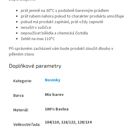
prát jemně na 30°C s podobně barevným prádlem
prát rubem nahoru pokud to charakter produktu umožňuje
pokud má produkt zapínání, prát vždy zapnuté
nesušit v sušičce
nepoužívat bělidla a chemická čistidla
žehlit na max 110°C
Při správném zacházení vám bude produkt sloužit dlouho v
pěkném stavu
Doplňkové parametry
Novinky
Kategorie
:
Mix barev
Barva
:
100% Bavlna
Materiál
:
104/110, 116/122, 128/134
Velikostní řada
: