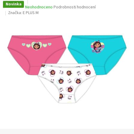
Novinka
Průměrné
Neohodnoceno
Podrobnosti hodnocení
hodnocení
Značka:
E PLUS M
produktu
je
0,0
z
5
hvězdiček.