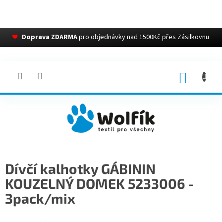
❤
Doprava ZDARMA
pro objednávky nad 1500Kč přes Zásilkovnu
Přejít
na
obsah
NÁKUP
KOŠÍK
Dívčí kalhotky GÁBININ
KOUZELNÝ DOMEK 5233006 -
3pack/mix