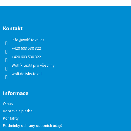
Z
á
p
a
Kontakt
t
info
@
wolf-textil.cz
í
+420 603 530 322
+420 603 530 322
Wolfík textil pro všechny
wolf.detsky.textil
Informace
O nás
Doprava a platba
Kontakty
Podmínky ochrany osobních údajů