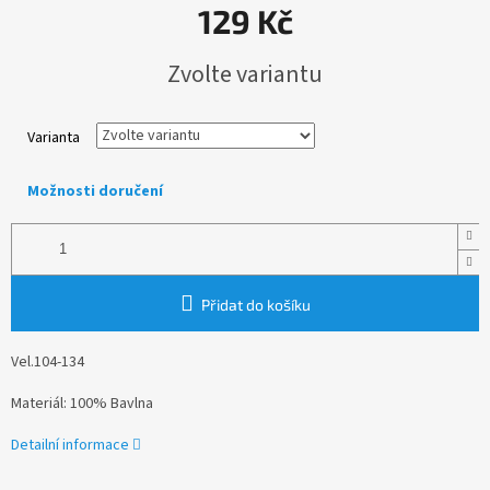
129 Kč
Měrná
Zvolte variantu
cena:
Varianta
Možnosti doručení
Přidat do košíku
Vel.104-134
Materiál: 100% Bavlna
Detailní informace