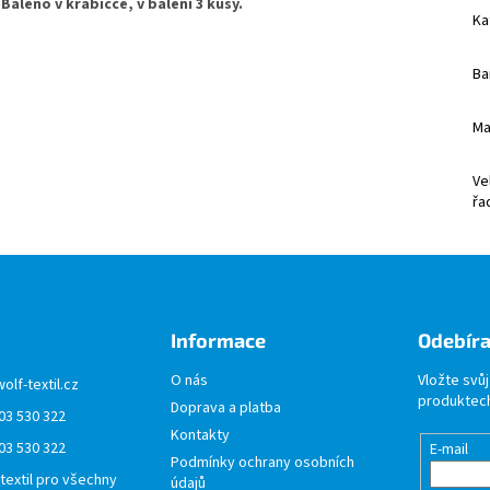
Baleno v krabičce, v balení 3 kusy.
Ka
Ba
Ma
Ve
řa
Informace
Odebíra
O nás
Vložte svů
wolf-textil.cz
produktech
Doprava a platba
03 530 322
Kontakty
03 530 322
E-mail
Podmínky ochrany osobních
 textil pro všechny
údajů