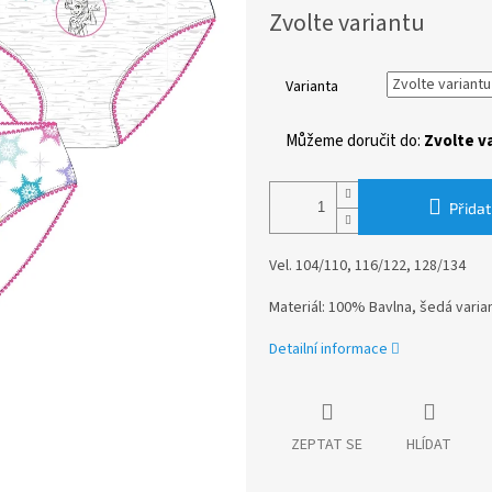
Měrná
Zvolte variantu
cena:
Varianta
Můžeme doručit do:
Zvolte v
Přidat
Vel. 104/110, 116/122, 128/134
Materiál: 100% Bavlna, šedá varia
Detailní informace
ZEPTAT SE
HLÍDAT