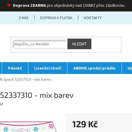
❤
Doprava ZDARMA
pro objednávky nad 1500Kč přes Zásilkovnu
O NÁS
DOPRAVA A PLATBA
KONTAKTY
HLEDAT
Pánské
Licenční zboží
ANDRIE spodní prádlo
Vý
N 3pack 52337310 - mix barev
 52337310 - mix barev
 M
129 Kč