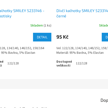
kalhotky SMILEY 5233146 -
Dívčí kalhotky SMILEY 523314
potisky
černé
Skladem
(1 ks)
Skla
95 Kč
DETAIL
D
/128, 134/140, 146/152, 158/164
Vel. 122/128, 134/140, 146/152, 158
: 95% Bavlna, 5% Elastan
Materiál: 95% Bavlna, 5% Elastan
122/128
122/128
Dop