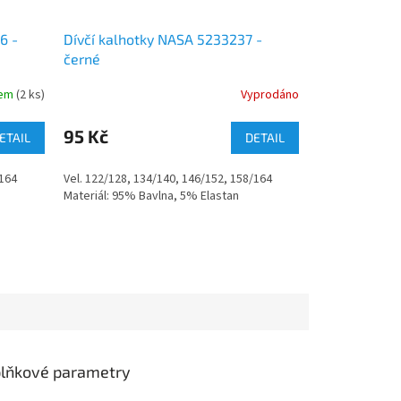
6 -
Dívčí kalhotky NASA 5233237 -
černé
dem
(2 ks)
Vyprodáno
95 Kč
ETAIL
DETAIL
/164
Vel. 122/128, 134/140, 146/152, 158/164
Materiál: 95% Bavlna, 5% Elastan
lňkové parametry