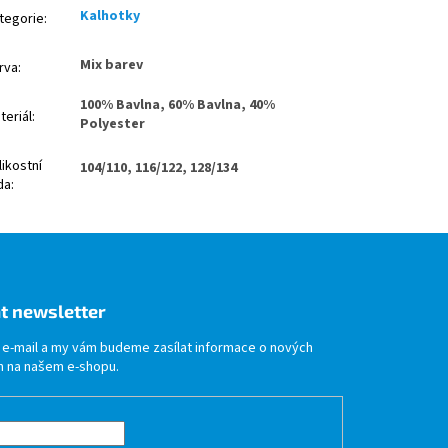
Kalhotky
tegorie
:
Mix barev
rva
:
100% Bavlna, 60% Bavlna, 40%
teriál
:
Polyester
likostní
104/110, 116/122, 128/134
da
:
t newsletter
j e-mail a my vám budeme zasílat informace o nových
 na našem e-shopu.