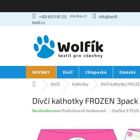
Přejít
+420 603 530 322
info@wolf-
na
textil.cz
obsah
NOVINKY
Dívčí
Chlapecké
Dámské
Domů
Dívčí
Kalhotky
Dívčí kalhotky FROZE
Dívčí kalhotky FROZEN 3pack
Průměrné
Neohodnoceno
Podrobnosti hodnocení
Značka:
E PLUS
hodnocení
produktu
je
0,0