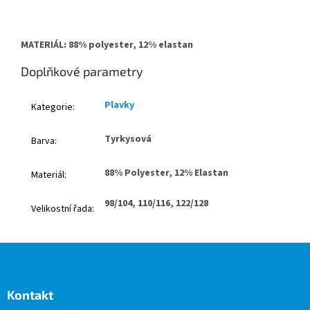
MATERIÁL: 88% polyester, 12% elastan
Doplňkové parametry
Plavky
Kategorie
:
Tyrkysová
Barva
:
88% Polyester, 12% Elastan
Materiál
:
98/104, 110/116, 122/128
Velikostní řada
:
Z
á
p
a
Kontakt