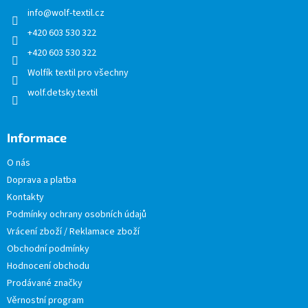
t
info
@
wolf-textil.cz
í
+420 603 530 322
+420 603 530 322
Wolfík textil pro všechny
wolf.detsky.textil
Informace
O nás
Doprava a platba
Kontakty
Podmínky ochrany osobních údajů
Vrácení zboží / Reklamace zboží
Obchodní podmínky
Hodnocení obchodu
Prodávané značky
Věrnostní program