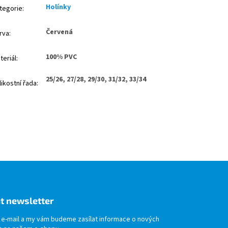
Holínky
tegorie
:
Červená
rva
:
100% PVC
teriál
:
25/26, 27/28, 29/30, 31/32, 33/34
likostní řada
:
t newsletter
j e-mail a my vám budeme zasílat informace o nových