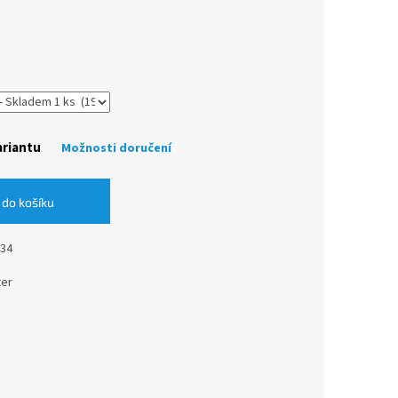
ariantu
Možnosti doručení
 do košíku
/34
ter