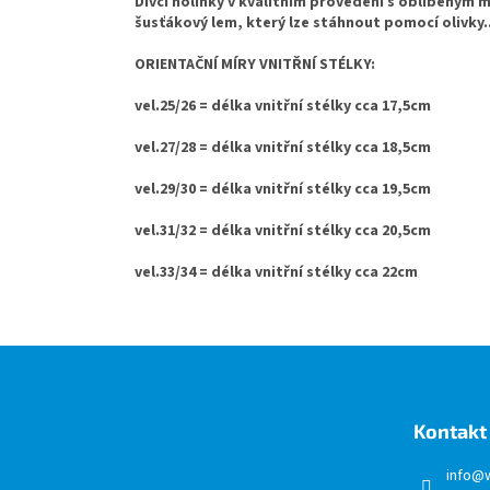
Dívčí holínky v kvalitním provedení s oblíbeným m
šusťákový lem, který lze stáhnout pomocí olivky..
ORIENTAČNÍ MÍRY VNITŘNÍ STÉLKY:
vel.25/26 = délka vnitřní stélky cca 17,5cm
vel.27/28 = délka vnitřní stélky cca 18,5cm
vel.29/30 = délka vnitřní stélky cca 19,5cm
vel.31/32 = délka vnitřní stélky cca 20,5cm
vel.33/34 = délka vnitřní stélky cca 22cm
Z
á
p
a
Kontakt
t
í
info
@