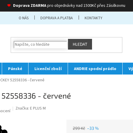
❤
Doprava ZDARMA
pro objednávky nad 1500Kč přes Zásilkovnu
O NÁS
DOPRAVA A PLATBA
KONTAKTY
HLEDAT
Pánské
Licenční zboží
ANDRIE spodní prádlo
Vý
MICKEY 52558336 - červené
 52558336 - červené
Značka:
E PLUS M
nocení
299 Kč
–33 %