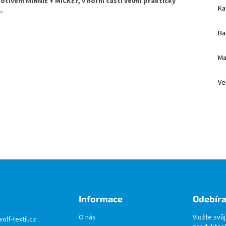
otivem MINNIE + MICKEY, v horní části velmi praktický
Ka
.
Ba
Ma
Ve
Informace
Odebíra
O nás
Vložte svů
wolf-textil.cz