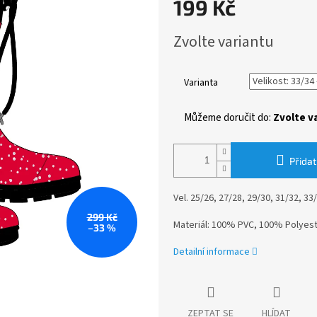
199 Kč
Měrná
Zvolte variantu
cena:
Varianta
Můžeme doručit do:
Zvolte v
Přidat
Vel. 25/26, 27/28, 29/30, 31/32, 33
299 Kč
Materiál: 100% PVC, 100% Polyes
–33 %
Detailní informace
ZEPTAT SE
HLÍDAT