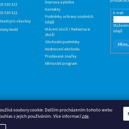
produktech
Doprava a platba
03 530 322
Kontakty
03 530 322
E-mail
Podmínky ochrany osobních
 textil pro všechny
údajů
Vložením
Vrácení zboží / Reklamace
tsky.textil
údajů
zboží
Obchodní podmínky
PŘIHL
Hodnocení obchodu
Prodávané značky
Věrnostní program
oužívá soubory cookie. Dalším procházením tohoto webu
ouhlas s jejich používáním.. Více informací
zde
.