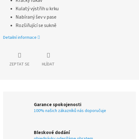
Krátký rukáv
Kulatý výstřih u krku
Nabíraný šev v pase
Rozšiřující se sukně
Detailní informace
ZEPTAT SE
HLÍDAT
Garance spokojenosti
100% našich zákazníků nás doporučuje
Bleskové dodání
objednávky odesíláme obratem