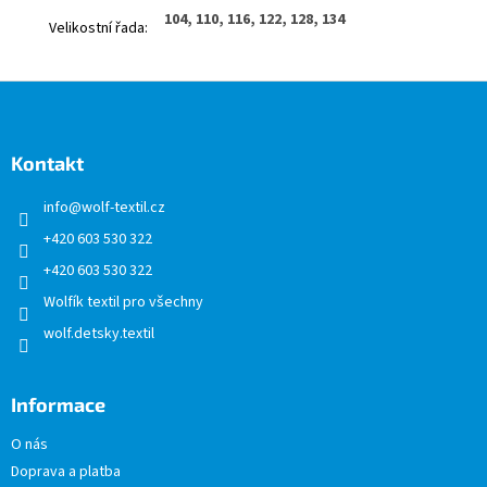
104, 110, 116, 122, 128, 134
Velikostní řada
:
Z
á
p
a
Kontakt
t
info
@
wolf-textil.cz
í
+420 603 530 322
+420 603 530 322
Wolfík textil pro všechny
wolf.detsky.textil
Informace
O nás
Doprava a platba