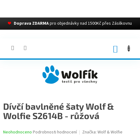
❤
Doprava ZDARMA
pro objednávky nad 1500Kč přes Zásilkovnu
Přejít
na
obsah
NÁKUP
KOŠÍK
Dívčí bavlněné šaty Wolf &
Wolfie S2614B - růžová
Průměrné
Neohodnoceno
Podrobnosti hodnocení
Značka:
Wolf & Wolfie
hodnocení