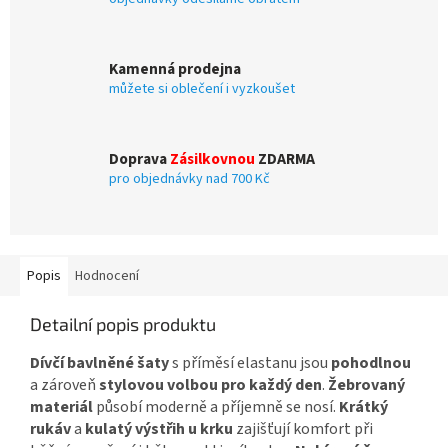
Kamenná prodejna
můžete si oblečení i vyzkoušet
Doprava
Zásilkovnou
ZDARMA
pro objednávky nad 700 Kč
Popis
Hodnocení
Detailní popis produktu
Dívčí bavlněné šaty
s příměsí elastanu jsou
pohodlnou
a zároveň
stylovou volbou pro každý den
.
Žebrovaný
materiál
působí moderně a příjemně se nosí.
Krátký
rukáv
a
kulatý výstřih u krku
zajišťují komfort při