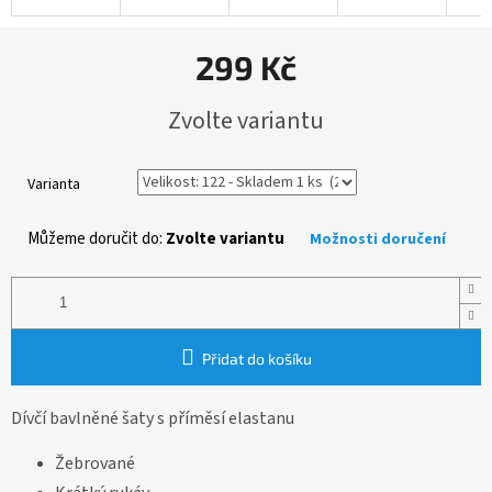
299 Kč
Měrná
Zvolte variantu
cena:
Varianta
Můžeme doručit do:
Zvolte variantu
Možnosti doručení
Přidat do košíku
Dívčí bavlněné šaty s příměsí elastanu
Žebrované