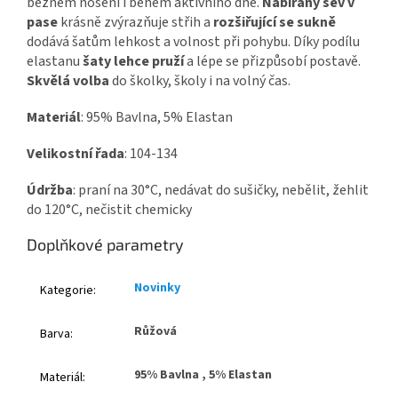
běžném nošení i během aktivního dne.
Nabíraný šev v
pase
krásně zvýrazňuje střih a
rozšiřující se sukně
dodává šatům lehkost a volnost při pohybu. Díky podílu
elastanu
šaty lehce pruží
a lépe se přizpůsobí postavě.
Skvělá volba
do školky, školy i na volný čas.
Materiál
: 95% Bavlna, 5% Elastan
Velikostní řada
: 104-134
Údržba
: praní na 30°C, nedávat do sušičky, nebělit, žehlit
do 120°C, nečistit chemicky
Doplňkové parametry
Novinky
Kategorie
:
Růžová
Barva
:
95% Bavlna , 5% Elastan
Materiál
: