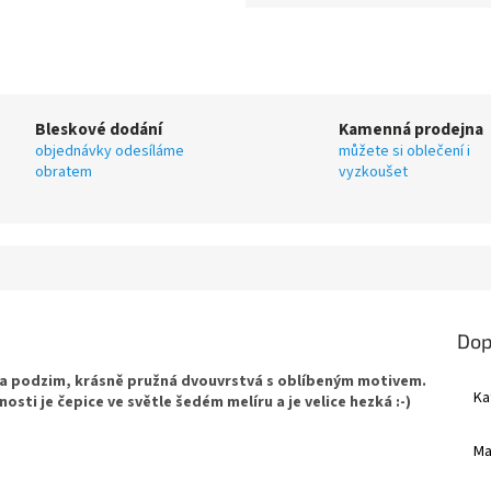
Bleskové dodání
Kamenná prodejna
objednávky odesíláme
můžete si oblečení i
obratem
vyzkoušet
Dop
o a podzim, krásně pružná dvouvrstvá s oblíbeným motivem.
Ka
sti je čepice ve světle šedém melíru a je velice hezká :-)
Ma