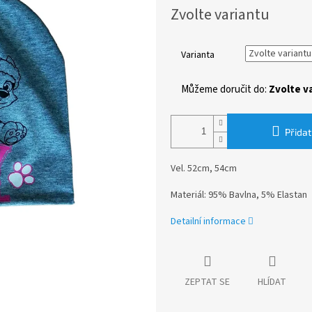
Měrná
Zvolte variantu
cena:
Varianta
Můžeme doručit do:
Zvolte v
Přidat
Vel. 52cm, 54cm
Materiál: 95% Bavlna, 5% Elastan
Detailní informace
ZEPTAT SE
HLÍDAT