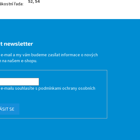
52, 54
likostní řada
:
t newsletter
j e-mail a my vám budeme zasílat informace o nových
 na našem e-shopu.
 e-mailu souhlasíte s
podmínkami ochrany osobních
ÁSIT SE