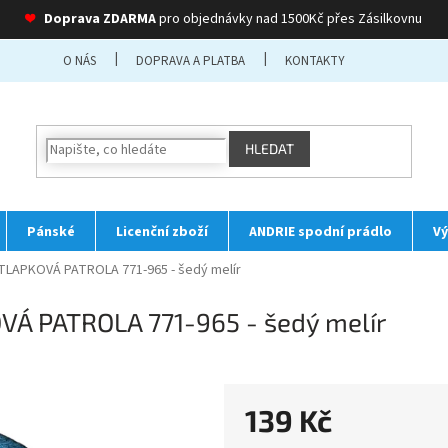
❤
Doprava ZDARMA
pro objednávky nad 1500Kč přes Zásilkovnu
O NÁS
DOPRAVA A PLATBA
KONTAKTY
HLEDAT
Pánské
Licenční zboží
ANDRIE spodní prádlo
Vý
 TLAPKOVÁ PATROLA 771-965 - šedý melír
OVÁ PATROLA 771-965 - šedý melír
139 Kč