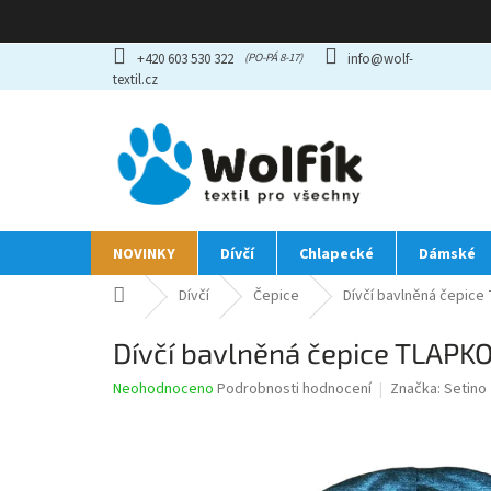
Přejít
+420 603 530 322
info@wolf-
na
textil.cz
obsah
NOVINKY
Dívčí
Chlapecké
Dámské
Domů
Dívčí
Čepice
Dívčí bavlněná čepice
Dívčí bavlněná čepice TLAPK
Průměrné
Neohodnoceno
Podrobnosti hodnocení
Značka:
Setino
hodnocení
produktu
je
0,0