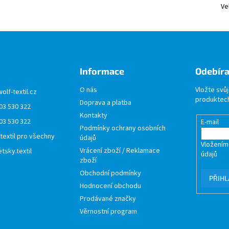
Ve
Informace
Odebíra
O nás
Vložte svů
wolf-textil.cz
produktech
Doprava a platba
03 530 322
Kontakty
03 530 322
E-mail
Podmínky ochrany osobních
 textil pro všechny
údajů
Vložením
Vrácení zboží / Reklamace
tsky.textil
údajů
zboží
Obchodní podmínky
PŘIHL
Hodnocení obchodu
Prodávané značky
Věrnostní program