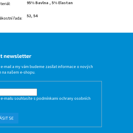
95% Bavlna , 5% Elastan
teriál
:
52, 54
likostní řada
:
t newsletter
j e-mail a my vám budeme zasílat informace o nových
 na našem e-shopu.
 e-mailu souhlasíte s
podmínkami ochrany osobních
ÁSIT SE