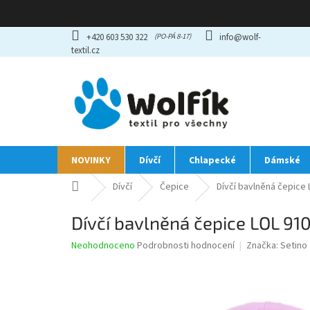
Přejít
+420 603 530 322
info@wolf-
na
textil.cz
obsah
NOVINKY
Dívčí
Chlapecké
Dámské
Domů
Dívčí
Čepice
Dívčí bavlněná čepice 
Dívčí bavlněná čepice LOL 910
Průměrné
Neohodnoceno
Podrobnosti hodnocení
Značka:
Setino
hodnocení
produktu
je
0,0