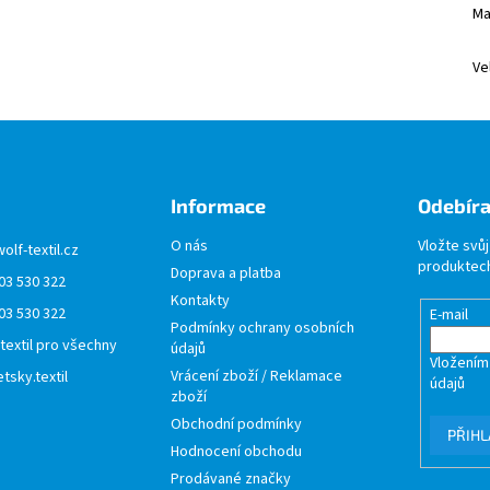
Ma
Ve
Informace
Odebíra
O nás
Vložte svů
wolf-textil.cz
produktech
Doprava a platba
03 530 322
Kontakty
03 530 322
E-mail
Podmínky ochrany osobních
 textil pro všechny
údajů
Vložením
Vrácení zboží / Reklamace
tsky.textil
údajů
zboží
Obchodní podmínky
PŘIHL
Hodnocení obchodu
Prodávané značky