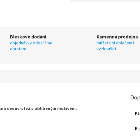
Bleskové dodání
Kamenná prodejna
objednávky odesíláme
můžete si oblečení i
obratem
vyzkoušet
Dop
žná dvouvrstvá s oblíbeným motivem.
Ka
Ba