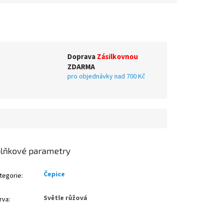
Doprava
Zásilkovnou
ZDARMA
pro objednávky nad 700 Kč
lňkové parametry
Čepice
tegorie
:
Světle růžová
rva
: