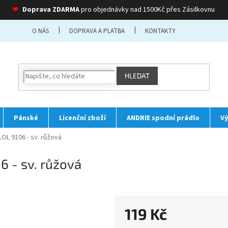
❤
Doprava ZDARMA
pro objednávky nad 1500Kč přes Zásilkovnu
O NÁS
DOPRAVA A PLATBA
KONTAKTY
HLEDAT
Pánské
Licenční zboží
ANDRIE spodní prádlo
Vý
LOL 9106 - sv. růžová
6 - sv. růžová
119 Kč