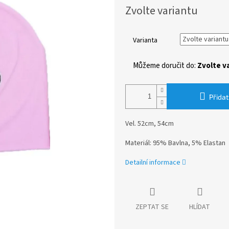
Měrná
Zvolte variantu
cena:
Varianta
Můžeme doručit do:
Zvolte v
Přidat
Vel. 52cm, 54cm
Materiál: 95% Bavlna, 5% Elastan
Detailní informace
ZEPTAT SE
HLÍDAT