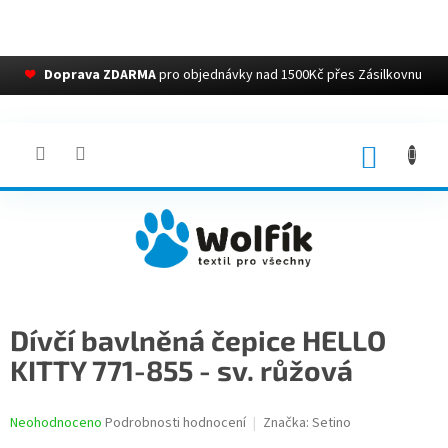
❤
Doprava ZDARMA
pro objednávky nad 1500Kč přes Zásilkovnu
Přejít
na
obsah
NÁKUP
KOŠÍK
Dívčí bavlněná čepice HELLO
KITTY 771-855 - sv. růžová
Průměrné
Neohodnoceno
Podrobnosti hodnocení
Značka:
Setino
hodnocení