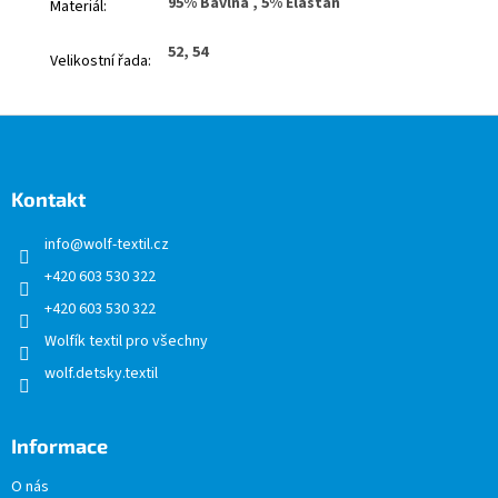
95% Bavlna , 5% Elastan
Materiál
:
52, 54
Velikostní řada
:
Z
á
p
a
Kontakt
t
info
@
wolf-textil.cz
í
+420 603 530 322
+420 603 530 322
Wolfík textil pro všechny
wolf.detsky.textil
Informace
O nás