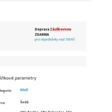
Doprava
Zásilkovnou
ZDARMA
pro objednávky nad 700 Kč
lňkové parametry
Dívčí
tegorie
:
Šedá
rva
: