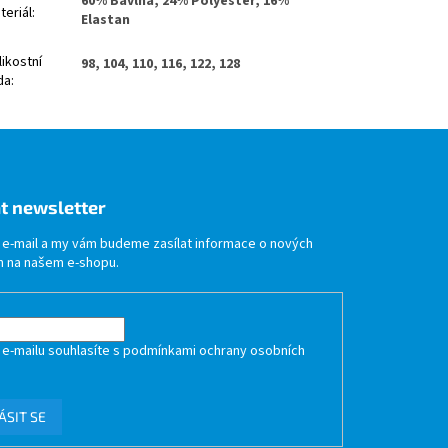
60% Bavlna, 24% Polyester, 16%
teriál
:
Elastan
likostní
98, 104, 110, 116, 122, 128
da
:
t newsletter
j e-mail a my vám budeme zasílat informace o nových
 na našem e-shopu.
 e-mailu souhlasíte s
podmínkami ochrany osobních
ÁSIT SE