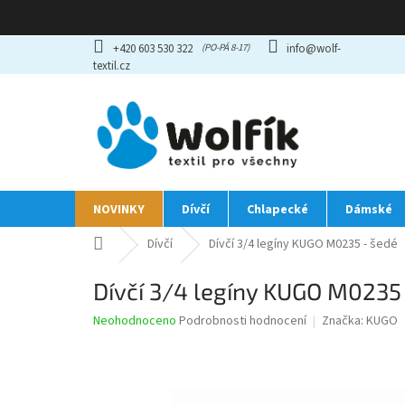
Přejít
+420 603 530 322
info@wolf-
na
textil.cz
obsah
NOVINKY
Dívčí
Chlapecké
Dámské
Domů
Dívčí
Dívčí 3/4 legíny KUGO M0235 - šedé
Dívčí 3/4 legíny KUGO M0235
Průměrné
Neohodnoceno
Podrobnosti hodnocení
Značka:
KUGO
hodnocení
produktu
je
0,0