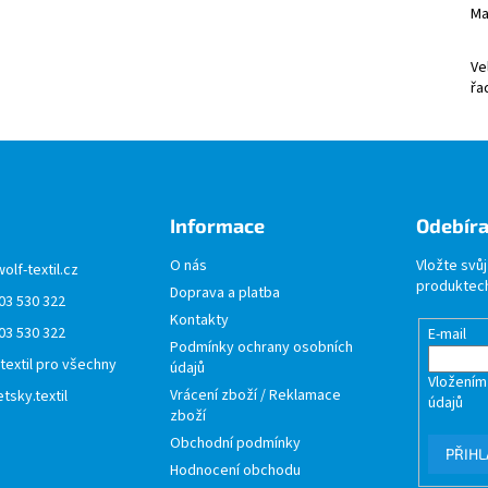
Ma
Ve
řa
Informace
Odebíra
O nás
Vložte svů
wolf-textil.cz
produktech
Doprava a platba
03 530 322
Kontakty
03 530 322
E-mail
Podmínky ochrany osobních
 textil pro všechny
údajů
Vložením
Vrácení zboží / Reklamace
tsky.textil
údajů
zboží
Obchodní podmínky
PŘIHL
Hodnocení obchodu