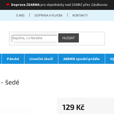
❤
Doprava ZDARMA
pro objednávky nad 1500Kč přes Zásilkovnu
O NÁS
DOPRAVA A PLATBA
KONTAKTY
HLEDAT
Pánské
Licenční zboží
ANDRIE spodní prádlo
Vý
 - šedé
129 Kč