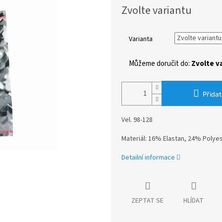
Měrná
Zvolte variantu
cena:
Varianta
Můžeme doručit do:
Zvolte v
Přidat
Vel. 98-128
Materiál: 16% Elastan, 24% Polye
Detailní informace
ZEPTAT SE
HLÍDAT