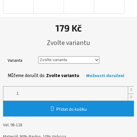
179 Kč
Měrná
Zvolte variantu
cena:
Varianta
Můžeme doručit do:
Zvolte variantu
Možnosti doručení
Přidat do košíku
Vel. 98-128
Materiál: 90% Bavlna, 10% Viskoza