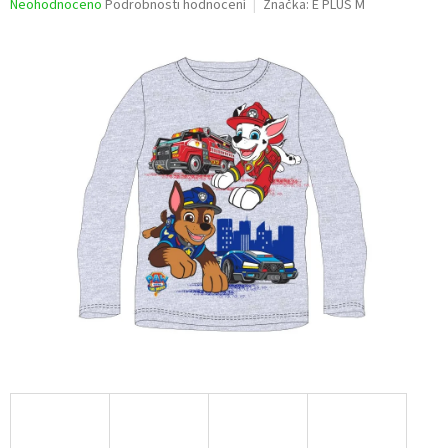
Průměrné
Neohodnoceno
Podrobnosti hodnocení
Značka:
E PLUS M
hodnocení
produktu
je
0,0
z
5
hvězdiček.