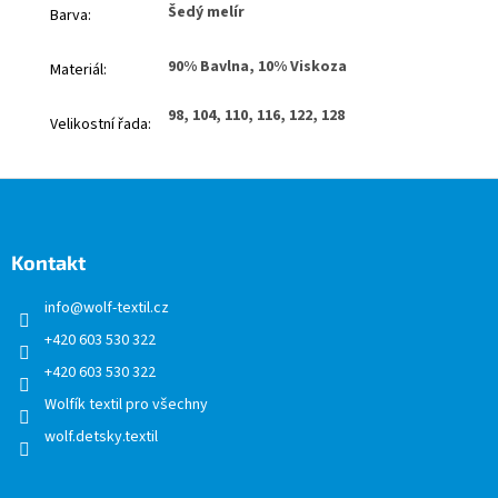
Šedý melír
Barva
:
90% Bavlna, 10% Viskoza
Materiál
:
98, 104, 110, 116, 122, 128
Velikostní řada
:
Z
á
p
a
Kontakt
t
info
@
wolf-textil.cz
í
+420 603 530 322
+420 603 530 322
Wolfík textil pro všechny
wolf.detsky.textil