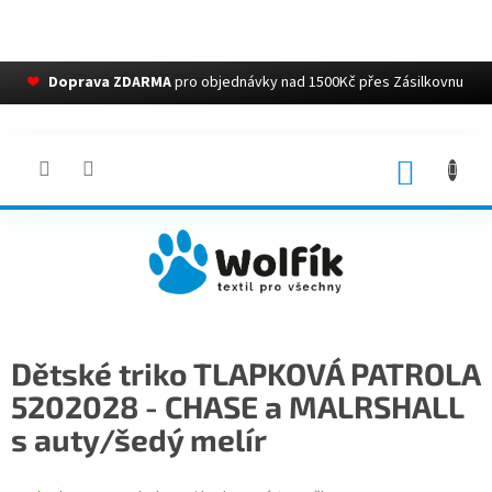
❤
Doprava ZDARMA
pro objednávky nad 1500Kč přes Zásilkovnu
Přejít
na
obsah
NÁKUP
KOŠÍK
Dětské triko TLAPKOVÁ PATROLA
5202028 - CHASE a MALRSHALL
s auty/šedý melír