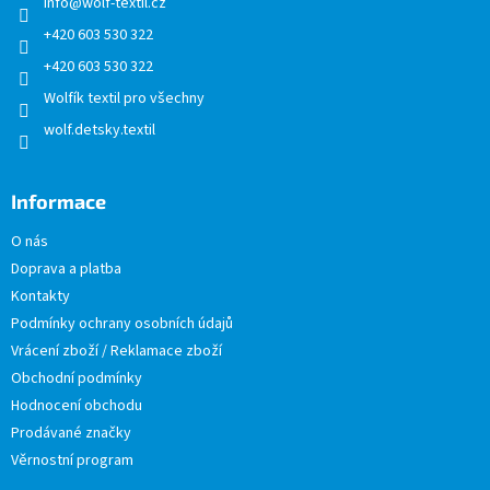
info
@
wolf-textil.cz
í
+420 603 530 322
+420 603 530 322
Wolfík textil pro všechny
wolf.detsky.textil
Informace
O nás
Doprava a platba
Kontakty
Podmínky ochrany osobních údajů
Vrácení zboží / Reklamace zboží
Obchodní podmínky
Hodnocení obchodu
Prodávané značky
Věrnostní program