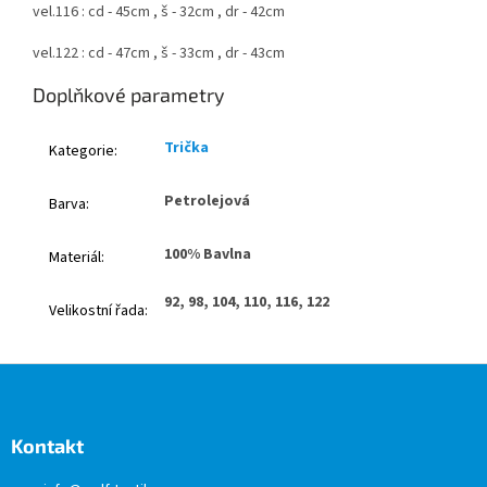
vel.116 : cd - 45cm , š - 32cm , dr - 42cm
vel.122 : cd - 47cm , š - 33cm , dr - 43cm
Doplňkové parametry
Trička
Kategorie
:
Petrolejová
Barva
:
100% Bavlna
Materiál
:
92, 98, 104, 110, 116, 122
Velikostní řada
:
Z
á
p
a
Kontakt
t