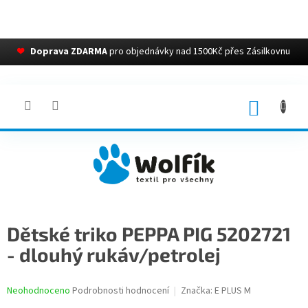
❤
Doprava ZDARMA
pro objednávky nad 1500Kč přes Zásilkovnu
Přejít
na
obsah
NÁKUP
KOŠÍK
Dětské triko PEPPA PIG 5202721
- dlouhý rukáv/petrolej
Průměrné
Neohodnoceno
Podrobnosti hodnocení
Značka:
E PLUS M
hodnocení