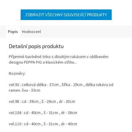
ZOBRAZIT VŠECHNY SOUVISEJÍCÍ PRODUKTY
Popis
Hodnocení
Detailní popis produktu
Příjemné bavlněné triko s dlouhým rukávem v oblíbeném
designu PEPPA PIG a klasickém střihu...
Rozměry:
vel.92 : celková délka - 37cm , šířka - 29cm , délka rukávu od
ramen. švu - 33cm
vel.98 : cd - 39cm , š - 29cm , dr - 35cm
vel.104 : cd - 40cm , š - 31cm , dr - 36cm
vel.110 : cd - 40cm , š - 31cm , dr - 40cm