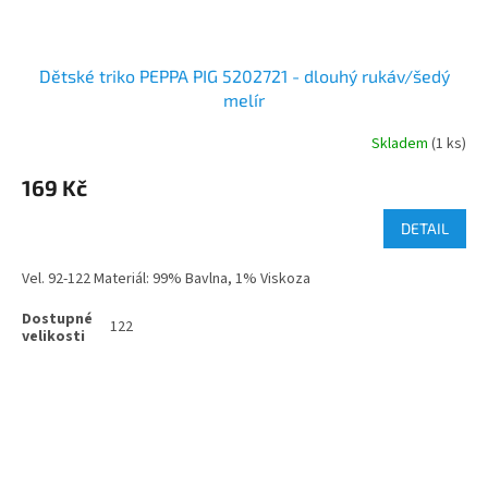
Dětské triko PEPPA PIG 5202721 - dlouhý rukáv/šedý
melír
Skladem
(1 ks)
169 Kč
DETAIL
Vel. 92-122 Materiál: 99% Bavlna, 1% Viskoza
122